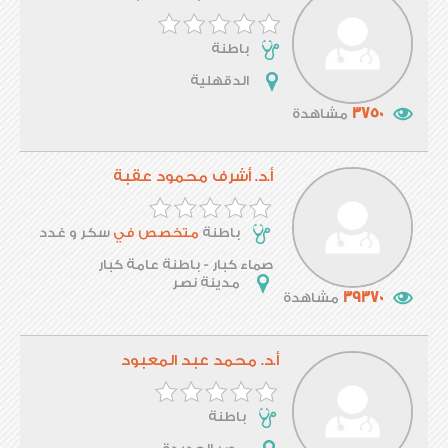
باطنة
الدقهلية
3750
مشاهدة
أ.د. أشرف محمود عقبة
باطنة
متخصص في
سكر و غدد
صماء كبار - باطنة عامة كبار
مدينة نصر
39370
مشاهدة
أ.د. محمد عبد المعبود
باطنة