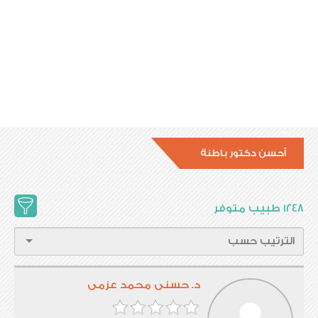
أحسن دكتور باطنة
1248 طبيب متوفر
د. حسنى محمد عزمى