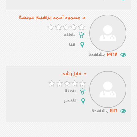
د. محمود أحمد إبراهيم عويضة
باطنة
قنا
10967
مشاهدة
د. فايز راشد
باطنة
الأقصر
4116
مشاهدة