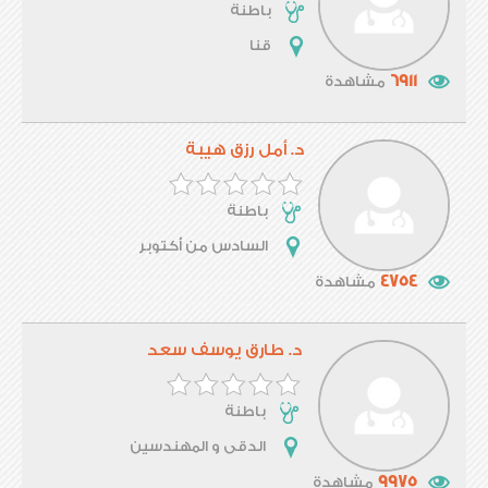
باطنة
قنا
6911
مشاهدة
د. أمل رزق هيبة
باطنة
السادس من أكتوبر
4754
مشاهدة
د. طارق يوسف سعد
باطنة
الدقى و المهندسين
9975
مشاهدة