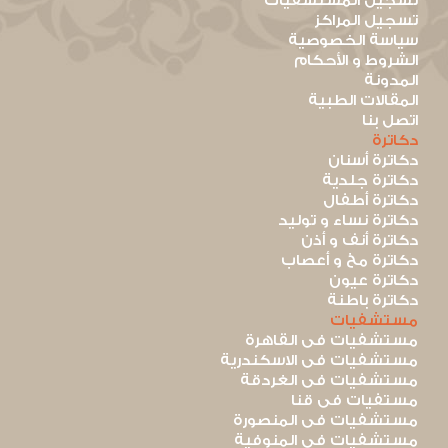
تسجيل المستشفيات
تسجيل المراكز
سياسة الخصوصية
الشروط و الأحكام
المدونة
المقالات الطبية
اتصل بنا
دكاترة
دكاترة أسنان
دكاترة جلدية
دكاترة أطفال
دكاترة نساء و توليد
دكاترة أنف و أذن
دكاترة مخ و أعصاب
دكاترة عيون
دكاترة باطنة
مستشفيات
مستشفيات فى القاهرة
مستشفيات فى الاسكندرية
مستشفيات فى الغردقة
مستفيات فى قنا
مستشفيات فى المنصورة
مستشفيات فى المنوفية