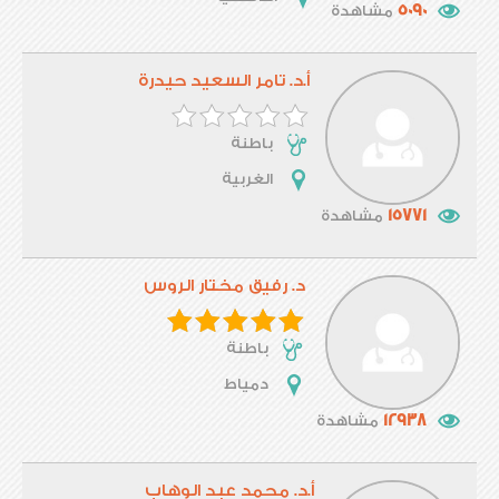
5090
مشاهدة
أ.د. تامر السعيد حيدرة
باطنة
الغربية
15771
مشاهدة
د. رفيق مختار الروس
باطنة
دمياط
12938
مشاهدة
أ.د. محمد عبد الوهاب