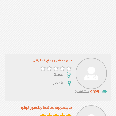
د. مظهر وردي بطرس
باطنة
الأقصر
5659
مشاهدة
د. محمود حافظ منصور نونو