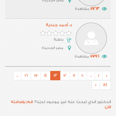
مصر الجديدة
11763
مشاهدة
د. أحمد جندية
باطنة
مصر الجديدة
5796
مشاهدة
..
16
15
14
13
12
11
10
..
1
«
»
84
الدكتور الذي تبحث عنه غير موجود لدينا؟
قم بإضافته
الآن