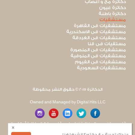
دكاترة مخ و أعصاب
دكاترة عيون
دكاترة باطنة
مستشفيات
مستشفيات فى القاهرة
مستشفيات فى الاسكندرية
مستشفيات فى الغردقة
مستفيات فى قنا
مستشفيات فى المنصورة
مستشفيات فى المنوفية
مستشفيات فى الفيوم
مستشفيات السعودية
الدكاترة 2015 © حقوق النشر محفوظة
Owned and Managed by Digital Hits LLC
آراء مستخدمى الدكاترة لا تعكس آراء موقع الدكاترة أو الفريق
×
العامل به. يتم بذل قصارى الجهد لضمان منع نشر أى اساءة أو
هجوم شخصى.
عندك تجربة مع دكتور؟ انشرها هنا
للإبلاغ عن أى إساءة
.