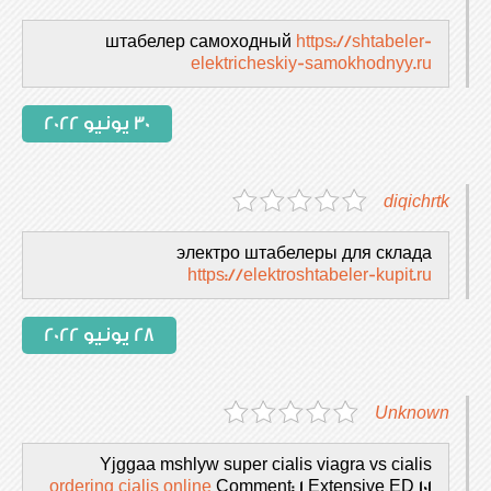
штабелер самоходный
https://shtabeler-
elektricheskiy-samokhodnyy.ru
30 يونيو 2022
diqichrtk
электро штабелеры для склада
https://elektroshtabeler-kupit.ru
28 يونيو 2022
Unknown
Yjggaa mshlyw super cialis viagra vs cialis
ordering cialis online
Comment: 1 Extensive ED 101