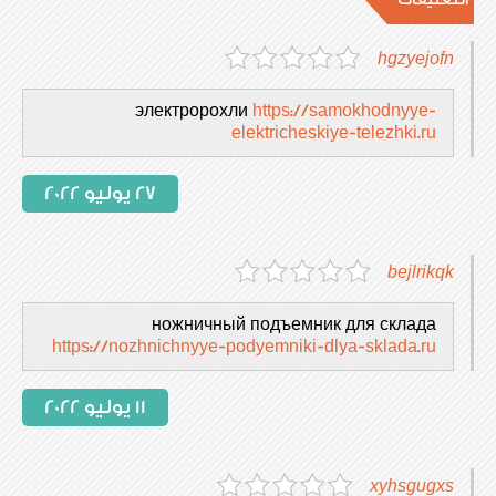
hgzyejofn
электророхли
https://samokhodnyye-
elektricheskiye-telezhki.ru
27 يوليو 2022
bejlrikqk
ножничный подъемник для склада
https://nozhnichnyye-podyemniki-dlya-sklada.ru
11 يوليو 2022
xyhsgugxs