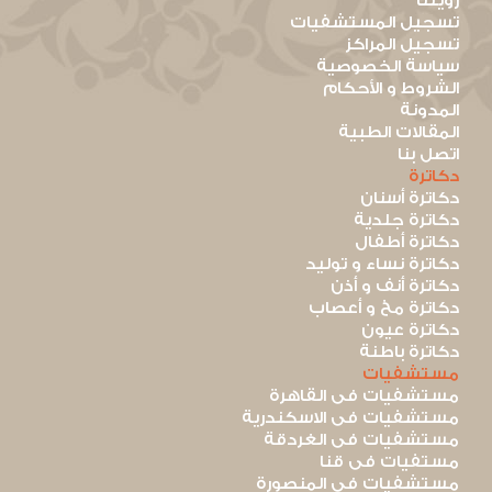
رؤيتنا
تسجيل المستشفيات
تسجيل المراكز
سياسة الخصوصية
الشروط و الأحكام
المدونة
المقالات الطبية
اتصل بنا
دكاترة
دكاترة أسنان
دكاترة جلدية
دكاترة أطفال
دكاترة نساء و توليد
دكاترة أنف و أذن
دكاترة مخ و أعصاب
دكاترة عيون
دكاترة باطنة
مستشفيات
مستشفيات فى القاهرة
مستشفيات فى الاسكندرية
مستشفيات فى الغردقة
مستفيات فى قنا
مستشفيات فى المنصورة