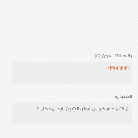
رقم التليفون (2):
0237963131
العنوان:
ع 27 محور كريزي ووتر، الشيخ زايد، مدخل 2