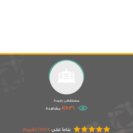
مستشفى رفيدة
147036
مشاهدة
بناءاً على
24528 تقييم