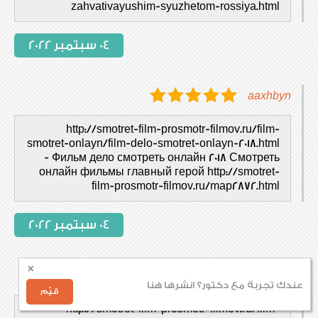
zahvativayushim-syuzhetom-rossiya.html
04 سبتمبر 2022
aaxhbyn
http://smotret-film-prosmotr-filmov.ru/film-
smotret-onlayn/film-delo-smotret-onlayn-2018.html
- Фильм дело смотреть онлайн 2018 Смотреть
онлайн фильмы главный герой http://smotret-
film-prosmotr-filmov.ru/map2872.html
04 سبتمبر 2022
×
aaizhxn
عندك تجربة مع دكتور؟ انشرها هنا
قيّم
http://smotret-film-prosmotr-filmov.ru/film-