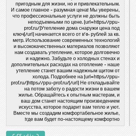
пригодным для жизни, но и привлекательным.
И самое главное - разумная цена! Мы уверены,
что профессиональные услуги не должны быть
неподъемными по цене. [url=https://ppu-
prof.ru/]Утепление дома снаружи цена под
ключ[/url] начинается всего от 1250 рублей за кв.
метр. Использование современных технологий
и высококачественных материалов позволяют
нам создавать утепление, которое долговечно
и надежно. Забудьте о холодных стенах и
дополнительных расходах на отопление - наше
утепление станет вашим надежным щитом от
холода. Подробнее на [url=https://ppu-
prof.ru/]https://ppu-prof.ru/[/url] Не откладывайте
на потом заботу о радости жизни в вашем
жилье. Обращайтесь к опытным мастерам, и
ваш дом станет настоящим произведением
искусства, которое подарит вам тепло и уют.
Вместе мы создадим комфортабельное жилье,
где вам будет по-настоящему комфортно!
06 يناير 2024