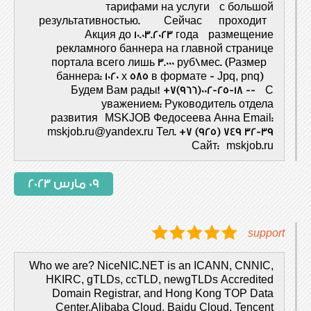
тарифами на услуги с большой
результативностью. Сейчас проходит
Акция до 10.03.2023 года размещение
рекламного баннера на главной странице
портала всего лишь 3.000 руб\мес. (Размер
баннера: 1020 x 585 в формате - Jpq, pnq)
Будем Вам рады! +7(966)002-25-18 -- C
уважением: Руководитель отдела
развития MSKJOB Федосеева Анна Email:
mskjob.ru@yandex.ru Тел. +7 (925) 749 32-39
Сайт: mskjob.ru
09 مارس 2023
support
Who we are? NiceNIC.NET is an ICANN, CNNIC,
HKIRC, gTLDs, ccTLD, newgTLDs Accredited
Domain Registrar, and Hong Kong TOP Data
Center,Alibaba Cloud, Baidu Cloud, Tencent