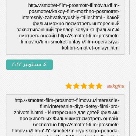
http://smotret-film-prosmotr-filmov.ru/film-
posmotret/kakoy-film-mozhno-posmotret-
interesniy-zahvativayushiy-triller.html - Какой
фильм можно посмотреть интересный
захватывающий триллер Золушка фильм 2015
смотреть онлайн http://smotret-film-prosmotr-
filmov.ru/film-smotret-onlayn/film-operatsiya-
kolibri-smotret-onlayn.html
04 سبتمبر 2022
aakgjha
http://smotret-film-prosmotr-filmov.ru/interesnie-
filmi/interesnie-dlya-detey-filmi-pro-
zhivotnih.html - Интересные для детей фильмы
про животных Фильм жмот смотреть онлайн
бесплатно http://smotret-film-prosmotr-
filmov.ru/film-2022-smotret/mir-yurskogo-perioda-