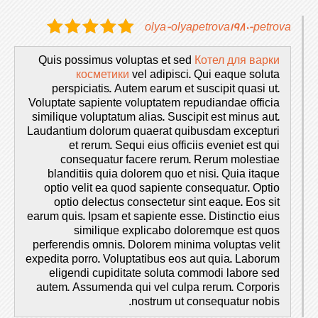
olya-olyapetrova1980-petrova
Quis possimus voluptas et sed
Котел для варки
косметики
vel adipisci. Qui eaque soluta
perspiciatis. Autem earum et suscipit quasi ut.
Voluptate sapiente voluptatem repudiandae officia
similique voluptatum alias. Suscipit est minus aut.
Laudantium dolorum quaerat quibusdam excepturi
et rerum. Sequi eius officiis eveniet est qui
consequatur facere rerum. Rerum molestiae
blanditiis quia dolorem quo et nisi. Quia itaque
optio velit ea quod sapiente consequatur. Optio
optio delectus consectetur sint eaque. Eos sit
earum quis. Ipsam et sapiente esse. Distinctio eius
similique explicabo doloremque est quos
perferendis omnis. Dolorem minima voluptas velit
expedita porro. Voluptatibus eos aut quia. Laborum
eligendi cupiditate soluta commodi labore sed
autem. Assumenda qui vel culpa rerum. Corporis
nostrum ut consequatur nobis.