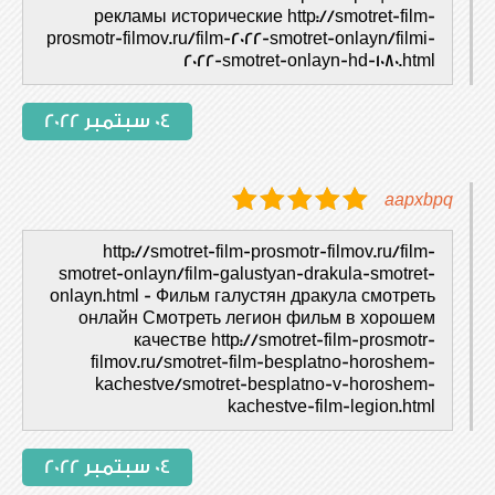
рекламы исторические http://smotret-film-
prosmotr-filmov.ru/film-2022-smotret-onlayn/filmi-
2022-smotret-onlayn-hd-1080.html
04 سبتمبر 2022
aapxbpq
http://smotret-film-prosmotr-filmov.ru/film-
smotret-onlayn/film-galustyan-drakula-smotret-
onlayn.html - Фильм галустян дракула смотреть
онлайн Смотреть легион фильм в хорошем
качестве http://smotret-film-prosmotr-
filmov.ru/smotret-film-besplatno-horoshem-
kachestve/smotret-besplatno-v-horoshem-
kachestve-film-legion.html
04 سبتمبر 2022