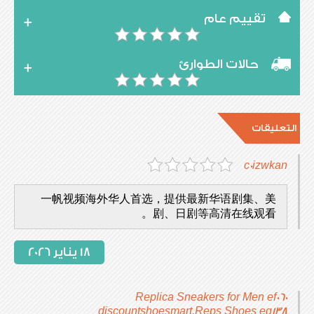
تقييم عام
حالات الطوارئ
التعليقات
c0izwkan
一帆视频海外华人首选，提供最新华语剧集、美
剧、日剧等高清在线观看。
18 يناير 2026
Replica Sneakers for Men ef060
discountshoesmart,Reps Shoes eq138