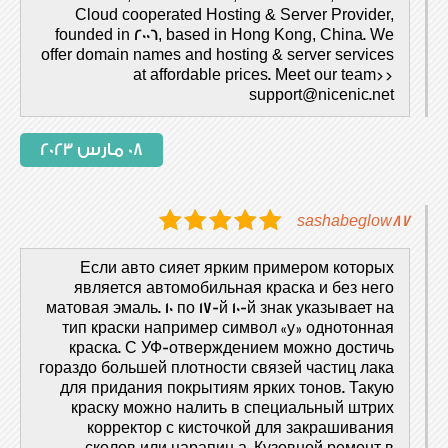
Cloud cooperated Hosting & Server Provider,
founded in 2006, based in Hong Kong, China. We
offer domain names and hosting & server services
at affordable prices. Meet our team>>
support@nicenic.net
08 مارس 2023
sashabeglow87
Если авто сияет ярким примером которых
является автомобильная краска и без него
матовая эмаль. 10 по 17-й 10-й знак указывает на
тип краски например символ «y» однотонная
краска. С УФ-отвер­жде­ни­ем мож­но достичь
гораз­до боль­шей плот­но­сти свя­зей частиц лака
для придания покрытиям ярких тонов. Такую
крас­ку мож­но налить в специальный штрих
корректор с кисточкой для закрашивания