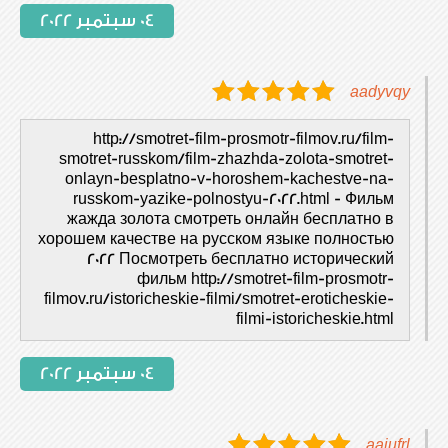
04 سبتمبر 2022
aadyvqy
http://smotret-film-prosmotr-filmov.ru/film-
smotret-russkom/film-zhazhda-zolota-smotret-
onlayn-besplatno-v-horoshem-kachestve-na-
russkom-yazike-polnostyu-2022.html - Фильм
жажда золота смотреть онлайн бесплатно в
хорошем качестве на русском языке полностью
2022 Посмотреть бесплатно исторический
фильм http://smotret-film-prosmotr-
filmov.ru/istoricheskie-filmi/smotret-eroticheskie-
filmi-istoricheskie.html
04 سبتمبر 2022
aaiufrl