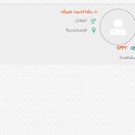
د. رشا احمد سيف
أطفال
الإسكندرية
4332
شاهدة