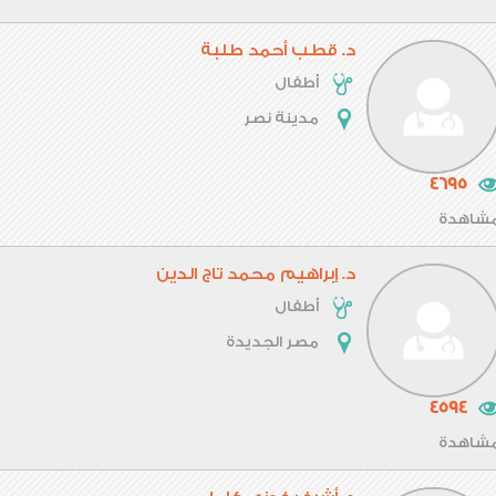
د. قطب أحمد طلبة
أطفال
مدينة نصر
4695
شاهدة
د. إبراهيم محمد تاج الدين
أطفال
مصر الجديدة
4594
شاهدة