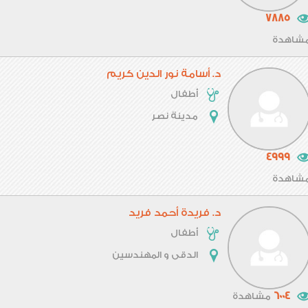
7885
شاهدة
د. أسامة نور الدين كريم
أطفال
مدينة نصر
4999
شاهدة
د. فريدة أحمد فريد
أطفال
الدقى و المهندسين
6004
مشاهدة