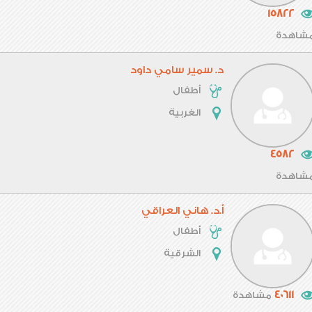
15822
شاهدة
د. سمير سامي داود
أطفال
الغربية
4582
شاهدة
أ.د. هاني العراقي
أطفال
الشرقية
40611
مشاهدة