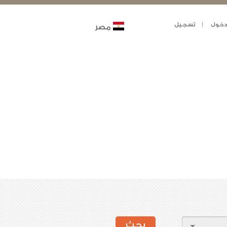
خول
تسجيل
مصر
بحث