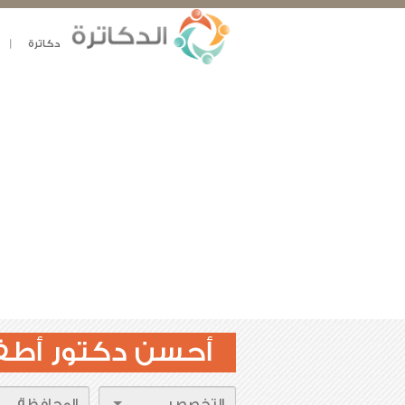
دكاترة
أحسن دكتور أطف