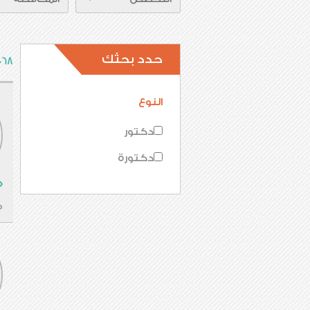
حدد بحثك
1068 طبيب مت
النوع
دكتور
دكتورة
م