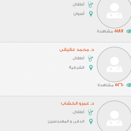
أطفال
أسوان
5187
مشاهدة
د. محمد عفيفى
أطفال
الشرقية
5260
مشاهدة
د. عمرو الخشاب
أطفال
الدقى و المهندسين