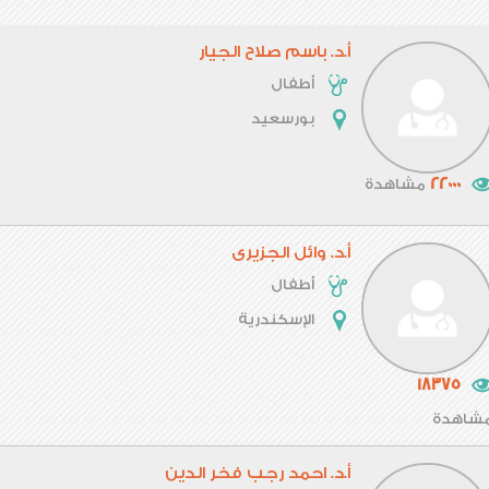
أ.د. باسم صلاح الجيار
أطفال
بورسعيد
22000
مشاهدة
أ.د. وائل الجزيرى
أطفال
الإسكندرية
18375
شاهدة
أ.د. احمد رجب فخر الدين