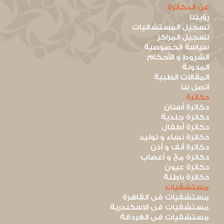
عن الدكاترة
رؤيتنا
تسجيل المستشفيات
تسجيل المراكز
سياسة الخصوصية
الشروط و الأحكام
المدونة
المقالات الطبية
اتصل بنا
دكاترة
دكاترة أسنان
دكاترة جلدية
دكاترة أطفال
دكاترة نساء و توليد
دكاترة أنف و أذن
دكاترة مخ و أعصاب
دكاترة عيون
دكاترة باطنة
مستشفيات
مستشفيات فى القاهرة
مستشفيات فى الاسكندرية
مستشفيات فى الغردقة