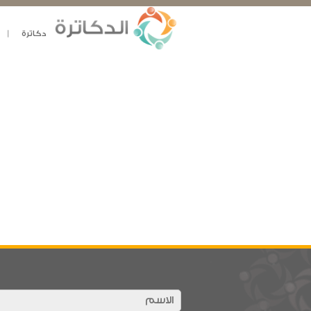
دكاترة