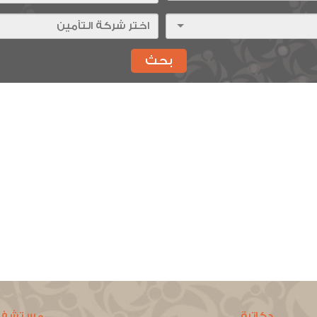
بحث
دكاترة
مستشفي