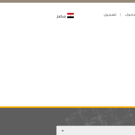
خول
تسجيل
مصر