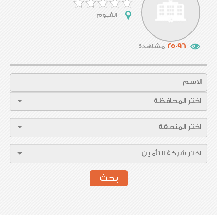
الفيوم
25096
مشاهدة
بحث