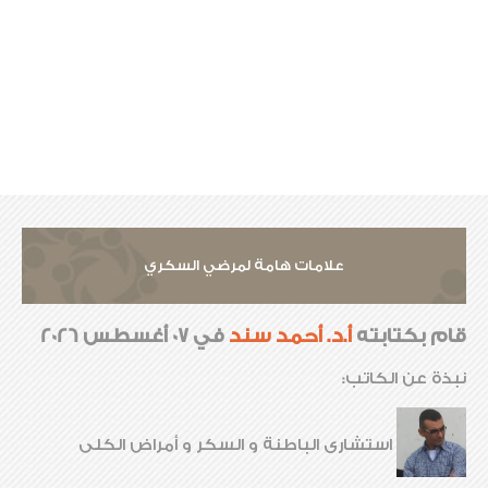
علامات هامة لمرضي السكري
قام بكتابته
أ.د. أحمد سند
في 07 أغسطس 2026
نبذة عن الكاتب:
استشارى الباطنة و السكر و أمراض الكلى