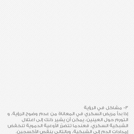
3- مشاكل في الرؤية
إذا بدأ مريض السكري في المعاناة من عدم وضوح الرؤية، و
التورم حول العينين، يمكن أن يشير ذلك إلى اعتلال
الشبكية السكري. فعندما تتضرّر الأوعية الدموية تنخفض
إمدادات الدم إلى الشبكية، وبالتالي ينقص الأكسجين.