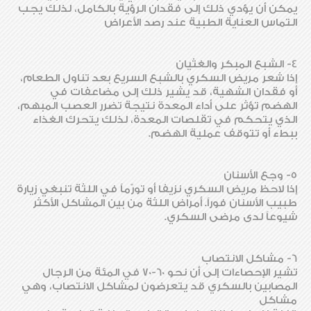
يمكن أن يؤدي ذلك إلى فقدان الرؤية بالكامل، لذلك يجب
التماس العناية الطبية عند رصد الأعراض
4- الشبع المبكر والغثيان
إذا شعر مريض السكري بالشبع السريع بعد تناول الطعام،
أو فقدان الشهية، قد يشير ذلك إلى مضاعفات في
الهضم تؤثر على أداء المعدة نتيجة تضرر العصب المبهم،
الذي يتحكم في تقلصات المعدة، لذلك يتحرك الغذاء
ببطء أو تتوقف عملية الهضم.
5- وجع الأسنان
إذا لاحظ مريض السكري نزيفا أو تورّماً في اللثة تنبغي زيارة
طبيب الأسنان فوراً. أمراض اللثة من بين المشاكل الأكثر
شيوعاً لدى مرضى السكري.
6- مشاكل الانتصاب
تشير الإحصاءات إلى أن نحو 60-70 في المئة من الرجال
المصابين بالسكري قد يتعرضون لمشاكل الانتصاب، وهي
مشاكل