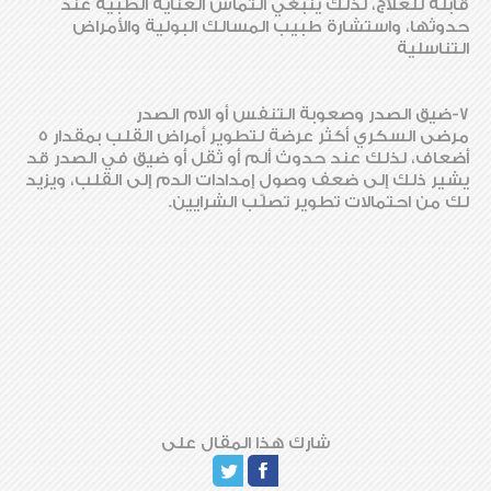
قابلة للعلاج، لذلك ينبغي التماس العناية الطبية عند
حدوثها، واستشارة طبيب المسالك البولية والأمراض
التناسلية
7-ضيق الصدر وصعوبة التنفس أو الام الصدر
مرضى السكري أكثر عرضة لتطوير أمراض القلب بمقدار 5
أضعاف، لذلك عند حدوث ألم أو ثقل أو ضيق في الصدر قد
يشير ذلك إلى ضعف وصول إمدادات الدم إلى القلب، ويزيد
لك من احتمالات تطوير تصلّب الشرايين.
شارك هذا المقال على