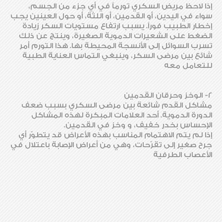
إذا لاحظ مريض السكري تورماً في أي جزء من الجسم،
سواء في اليدين، أو القدمين، أو اللثة، أو حول العينين يجب
إخطار الطبيب فوراً. يسبب ارتفاع مستويات السكر زيادة
الضغط على الشعيرات الدموية الصغيرة، وينتج عن ذلك
تسرب السوائل إلى الأنسجة المحيطة بها. هذا التورم أمر
شائع بين مرضى السكر، وينبغي التماس العناية الطبية
للتعامل معه
2- الوخز وحرقان القدمين
مشاكل القدم شائعة بين مرضى السكري بسبب ضعف
الدورة الدموية. أحد العلامات المبكرة لهذه المشاكل
الإحساس بخدر خفيف، و وخز في القدمين.
إذا لم يتم الاهتمام المناسب بهذه الأعراض قد يتطوّر أي
جرح صغير إلى تقرّحات، وهي من أعراض الإصابة باعتلال في
الأعصاب الطرفية