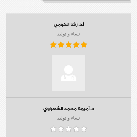
أ.د. رشا الكومي
نساء و توليد
د. أميمه محمد الشعراوي
نساء و توليد