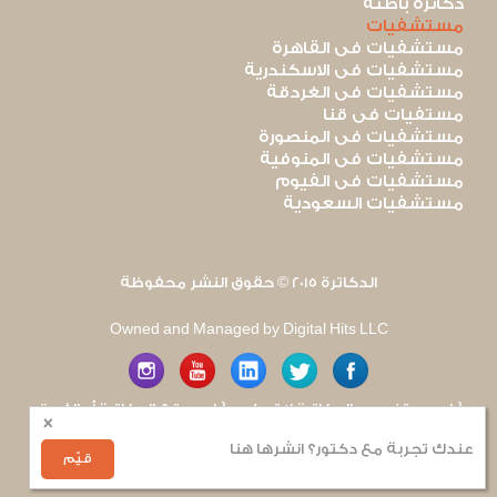
دكاترة باطنة
مستشفيات
مستشفيات فى القاهرة
مستشفيات فى الاسكندرية
مستشفيات فى الغردقة
مستفيات فى قنا
مستشفيات فى المنصورة
مستشفيات فى المنوفية
مستشفيات فى الفيوم
مستشفيات السعودية
الدكاترة 2015 © حقوق النشر محفوظة
Owned and Managed by Digital Hits LLC
آراء مستخدمى الدكاترة لا تعكس آراء موقع الدكاترة أو الفريق
×
العامل به. يتم بذل قصارى الجهد لضمان منع نشر أى اساءة أو
هجوم شخصى.
عندك تجربة مع دكتور؟ انشرها هنا
للإبلاغ عن أى إساءة
.
قيّم