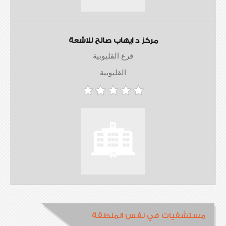
مركز د ايهاب صالح للاشعة
فرع القليوبية
القليوبية
مستشفيات في نفس المنطقة