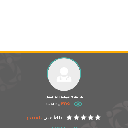
د. الهام فيكتور ابو عسل
3419
مشاهدة
بناءاً على
0 تقييم