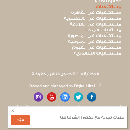
دكاترة باطنة
مستشفيات
مستشفيات فى القاهرة
مستشفيات فى الاسكندرية
مستشفيات فى الغردقة
مستفيات فى قنا
مستشفيات فى المنصورة
مستشفيات فى المنوفية
مستشفيات فى الفيوم
مستشفيات السعودية
الدكاترة 2015 © حقوق النشر محفوظة
Owned and Managed by Digital Hits LLC
آراء مستخدمى الدكاترة لا تعكس آراء موقع الدكاترة أو الفريق
×
العامل به. يتم بذل قصارى الجهد لضمان منع نشر أى اساءة أو
هجوم شخصى.
عندك تجربة مع دكتور؟ انشرها هنا
للإبلاغ عن أى إساءة
.
قيّم