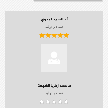
أ.د. السيد البدوي
نساء و توليد
د. أحمد زكريا الشيخة
نساء و توليد