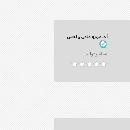
أ.د. عمرو عادل منسى
نساء و توليد