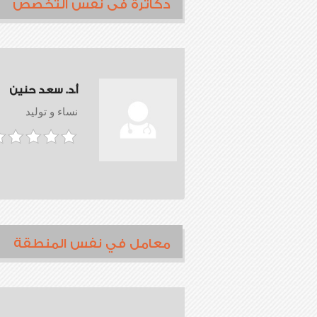
دكاترة فى نفس التخصص
أ.د. سعد حنين
نساء و توليد
معامل في نفس المنطقة