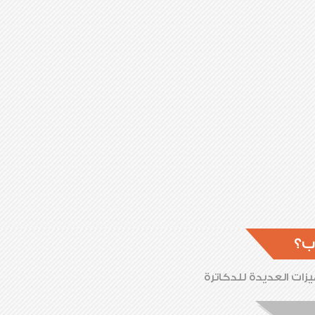
ب؟
زات العديدة للدكاترة