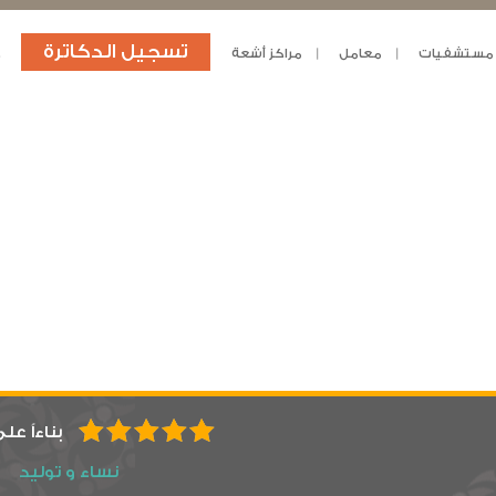
تسجيل الدكاترة
مستشفيات
معامل
مراكز أشعة
د
بناءاً عل
نساء و توليد