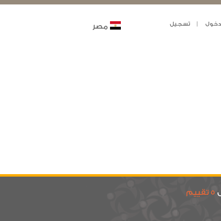
خول
تسجيل
مصر
ى
5 تقييم