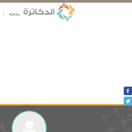
دكاترة