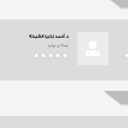
د. أحمد زكريا الشيخة
نساء و توليد