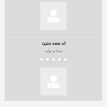
أ.د. سعد حنين
نساء و توليد