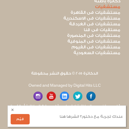
دكاترة باطنة
مستشفيات
مستشفيات فى القاهرة
مستشفيات فى الاسكندرية
مستشفيات فى الغردقة
مستفيات فى قنا
مستشفيات فى المنصورة
مستشفيات فى المنوفية
مستشفيات فى الفيوم
مستشفيات السعودية
الدكاترة 2015 © حقوق النشر محفوظة
Owned and Managed by Digital Hits LLC
آراء مستخدمى الدكاترة لا تعكس آراء موقع الدكاترة أو الفريق
×
العامل به. يتم بذل قصارى الجهد لضمان منع نشر أى اساءة أو
هجوم شخصى.
عندك تجربة مع دكتور؟ انشرها هنا
للإبلاغ عن أى إساءة
.
قيّم