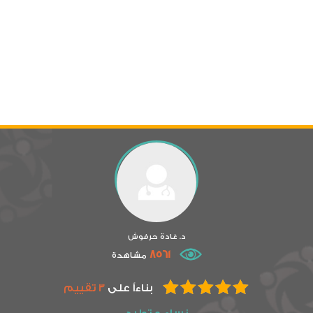
د. غادة حرفوش
8561
مشاهدة
بناءاً على
3 تقييم