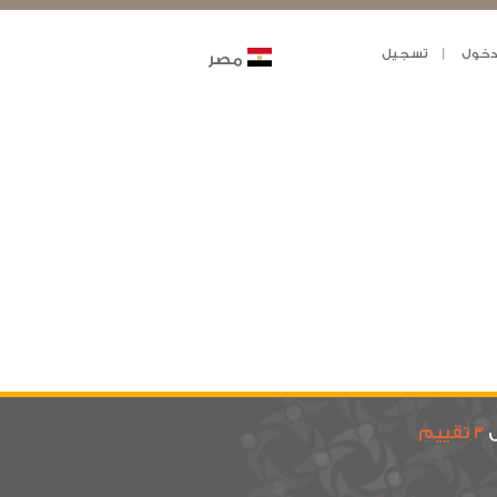
خول
تسجيل
مصر
ى
3 تقييم