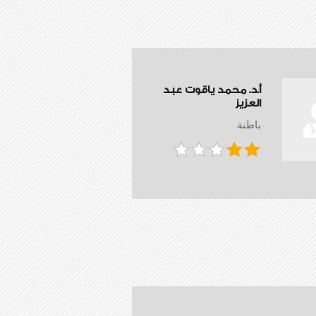
أ.د. محمد ياقوت عبد
العزيز
باطنة