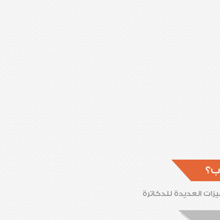
ب؟
زات العديدة للدكاترة