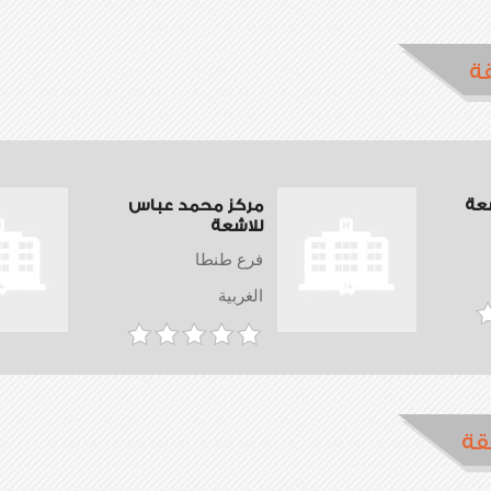
ة
شعة
مركز محمد عباس
للاشعة
فرع طنطا
الغربية
قة