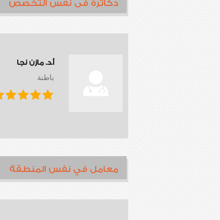
دكاترة فى نفس التخصص
أ.د. مازن نجا
باطنة
معامل في نفس المنطقة