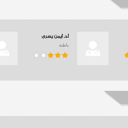
أ.د. أيمن يسرى
باطنة