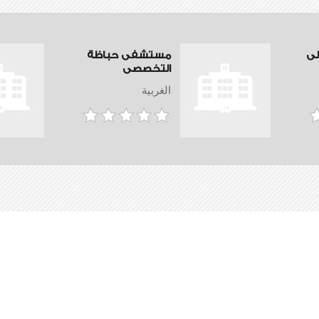
ى
مستشفى حباظة
التخصصى
الغربية