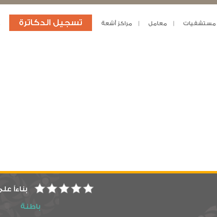
تسجيل الدكاترة
مستشفيات
معامل
مراكز أشعة
د
بناءاً عل
باطنة