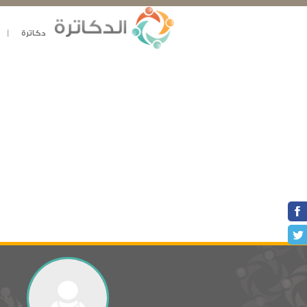
دكاترة