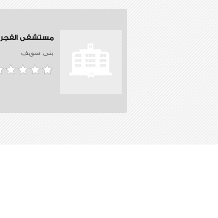
مستشفى الفجر
بنى سويف