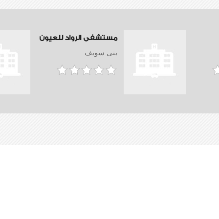
مستشفى الرواد للعيون
بنى سويف