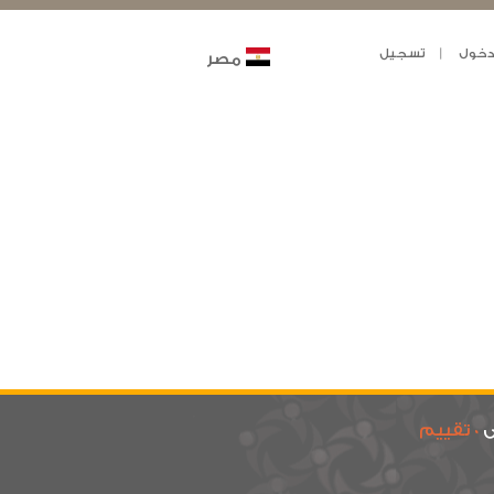
خول
تسجيل
مصر
ى
0 تقييم