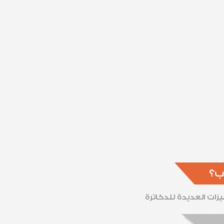
ب؟
زات العديدة للدكاترة