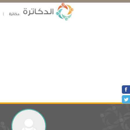
دكاترة