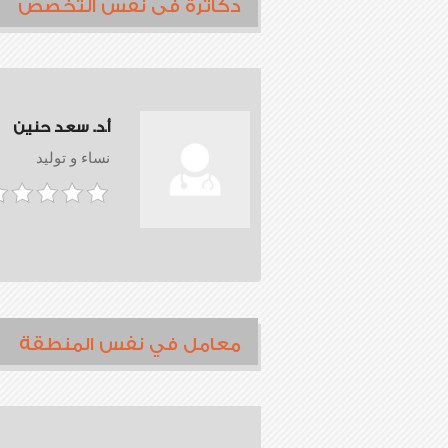
دكاترة فى نفس التخصص
أ.د. سعد حنين
نساء و توليد
معامل في نفس المنطقة