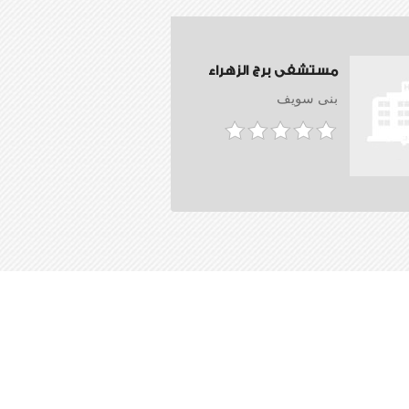
مستشفى برج الزهراء
بنى سويف