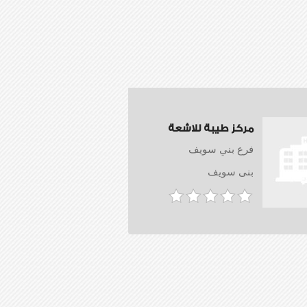
مركز طيبة للاشعة
فرع بني سويف
بنى سويف