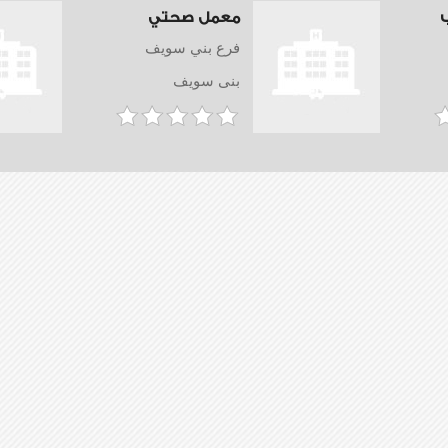
معمل صحتي
فرع بني سويف
بنى سويف