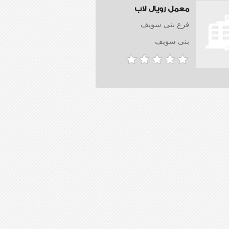
معمل رويال لاب
فرع بني سويف
بنى سويف