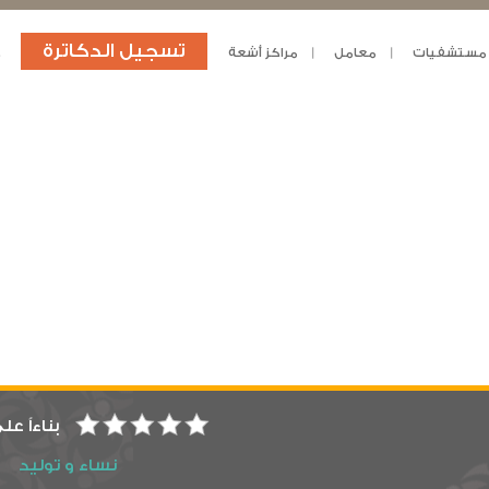
تسجيل الدكاترة
مستشفيات
معامل
مراكز أشعة
د
بناءاً عل
نساء و توليد