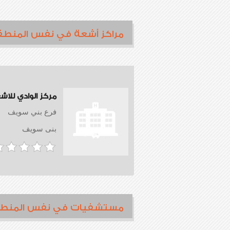
مراكز أشعة في نفس المنطق
مركز الوادي للاش
فرع بني سويف
بنى سويف
مستشفيات في نفس المنط