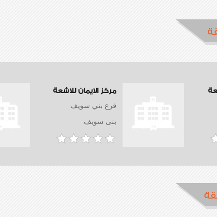
ة
عة
مركز الايمان للاشعة
فرع بني سويف
بنى سويف
قة