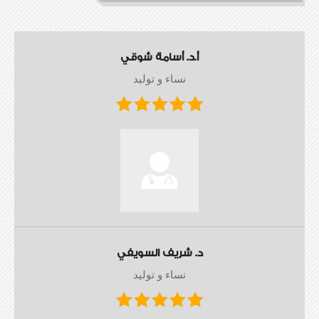
أ.د. أسامة شوقي
نساء و توليد
د. شريف السويفي
نساء و توليد