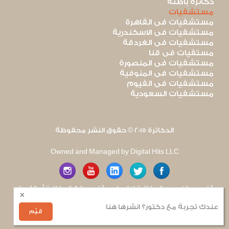
دكاترة باطنة
مستشفيات
مستشفيات فى القاهرة
مستشفيات فى الاسكندرية
مستشفيات فى الغردقة
مستفيات فى قنا
مستشفيات فى المنصورة
مستشفيات فى المنوفية
مستشفيات فى الفيوم
مستشفيات السعودية
الدكاترة 2015 © حقوق النشر محفوظة
Owned and Managed by Digital Hits LLC
آراء مستخدمى الدكاترة لا تعكس آراء موقع الدكاترة أو الفريق
×
العامل به. يتم بذل قصارى الجهد لضمان منع نشر أى اساءة أو
هجوم شخصى.
عندك تجربة مع دكتور؟ انشرها هنا
للإبلاغ عن أى إساءة
.
قيّم