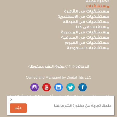
دكاترة باطنة
مستشفيات
مستشفيات فى القاهرة
مستشفيات فى الاسكندرية
مستشفيات فى الغردقة
مستفيات فى قنا
مستشفيات فى المنصورة
مستشفيات فى المنوفية
مستشفيات فى الفيوم
مستشفيات السعودية
الدكاترة 2015 © حقوق النشر محفوظة
Owned and Managed by Digital Hits LLC
آراء مستخدمى الدكاترة لا تعكس آراء موقع الدكاترة أو الفريق
×
العامل به. يتم بذل قصارى الجهد لضمان منع نشر أى اساءة أو
هجوم شخصى.
عندك تجربة مع دكتور؟ انشرها هنا
للإبلاغ عن أى إساءة
.
قيّم