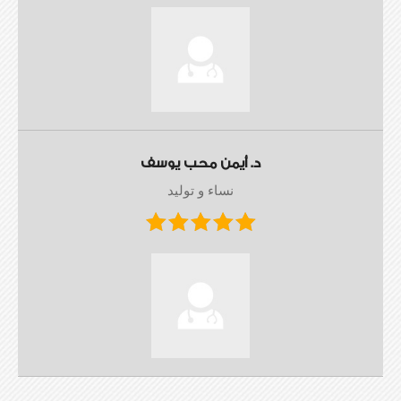
د. أيمن محب يوسف
نساء و توليد