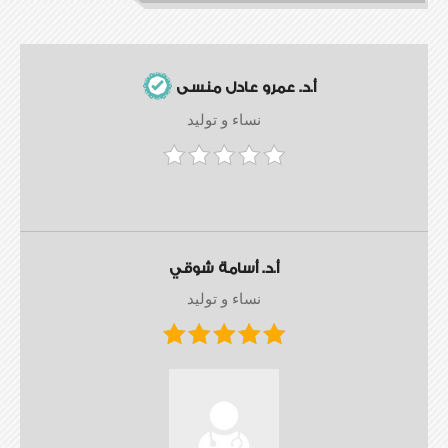
أ.د. عمرو عادل منسى
نساء و توليد
أ.د. أسامة شوقي
نساء و توليد