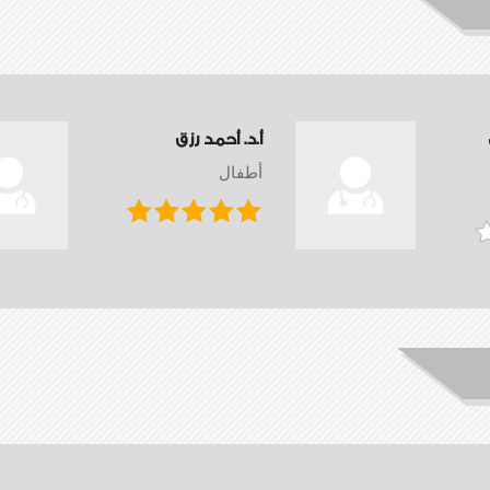
أ.د. أحمد رزق
أطفال