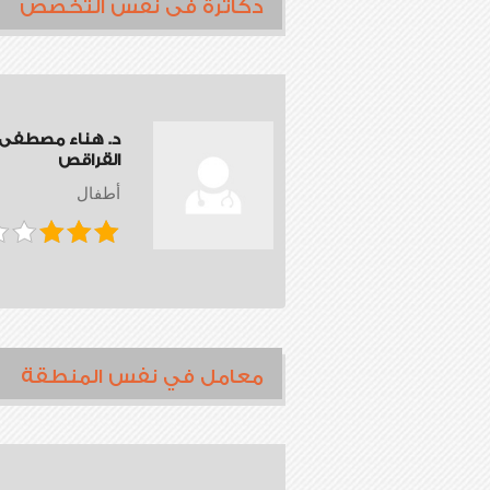
دكاترة فى نفس التخصص
د. هناء مصطفى
القراقص
أطفال
معامل في نفس المنطقة