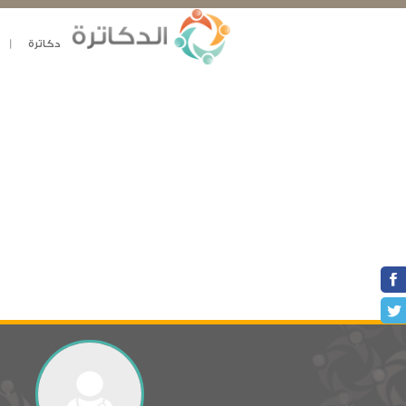
دكاترة