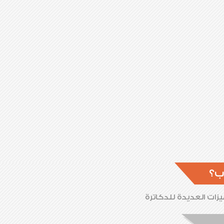
ب؟
زات العديدة للدكاترة