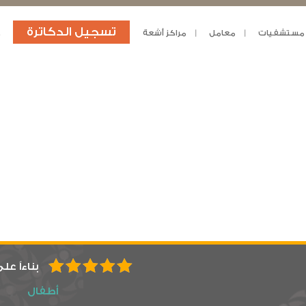
تسجيل الدكاترة
مستشفيات
معامل
مراكز أشعة
د
بناءاً عل
أطفال