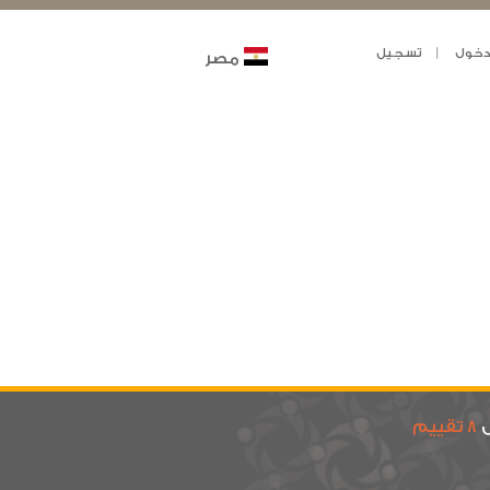
خول
تسجيل
مصر
ى
8 تقييم