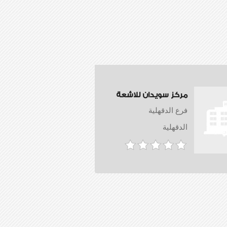
مركز سويدان للاشعة
فرع الدقهلية
الدقهلية