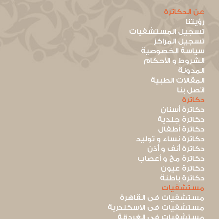
عن الدكاترة
رؤيتنا
تسجيل المستشفيات
تسجيل المراكز
سياسة الخصوصية
الشروط و الأحكام
المدونة
المقالات الطبية
اتصل بنا
دكاترة
دكاترة أسنان
دكاترة جلدية
دكاترة أطفال
دكاترة نساء و توليد
دكاترة أنف و أذن
دكاترة مخ و أعصاب
دكاترة عيون
دكاترة باطنة
مستشفيات
مستشفيات فى القاهرة
مستشفيات فى الاسكندرية
مستشفيات فى الغردقة