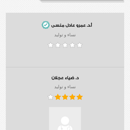
أ.د. عمرو عادل منسى
نساء و توليد
د. ضياء عجلان
نساء و توليد