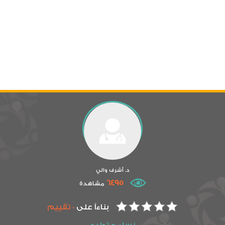
د. أشرف والي
6495
مشاهدة
بناءاً على
0 تقييم