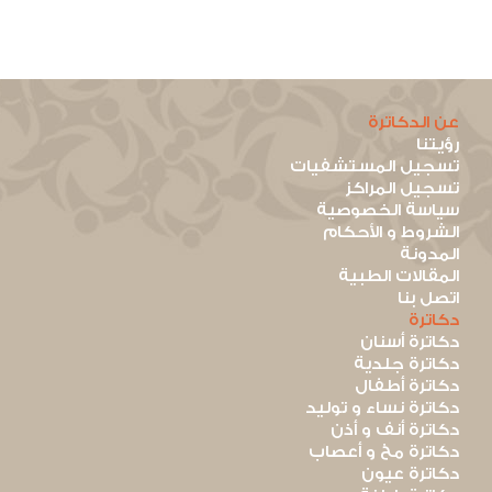
عن الدكاترة
رؤيتنا
تسجيل المستشفيات
تسجيل المراكز
سياسة الخصوصية
الشروط و الأحكام
المدونة
المقالات الطبية
اتصل بنا
دكاترة
دكاترة أسنان
دكاترة جلدية
دكاترة أطفال
دكاترة نساء و توليد
دكاترة أنف و أذن
دكاترة مخ و أعصاب
دكاترة عيون