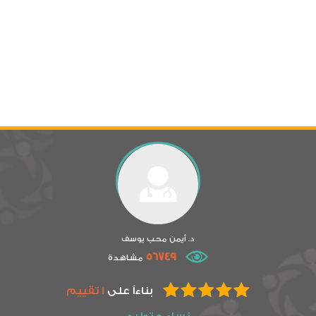
د. أيمن محب يوسف
56749
مشاهدة
بناءاً على
1 تقييم