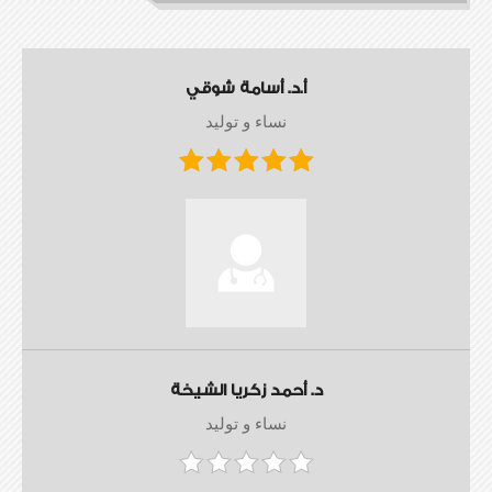
أ.د. أسامة شوقي
نساء و توليد
د. أحمد زكريا الشيخة
نساء و توليد