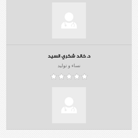
د. خالد شكري السيد
نساء و توليد