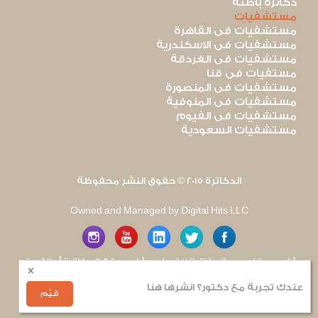
دكاترة باطنة
مستشفيات
مستشفيات فى القاهرة
مستشفيات فى الاسكندرية
مستشفيات فى الغردقة
مستفيات فى قنا
مستشفيات فى المنصورة
مستشفيات فى المنوفية
مستشفيات فى الفيوم
مستشفيات السعودية
الدكاترة 2015 © حقوق النشر محفوظة
Owned and Managed by Digital Hits LLC
آراء مستخدمى الدكاترة لا تعكس آراء موقع الدكاترة أو الفريق
×
العامل به. يتم بذل قصارى الجهد لضمان منع نشر أى اساءة أو
هجوم شخصى.
عندك تجربة مع دكتور؟ انشرها هنا
للإبلاغ عن أى إساءة
.
قيّم