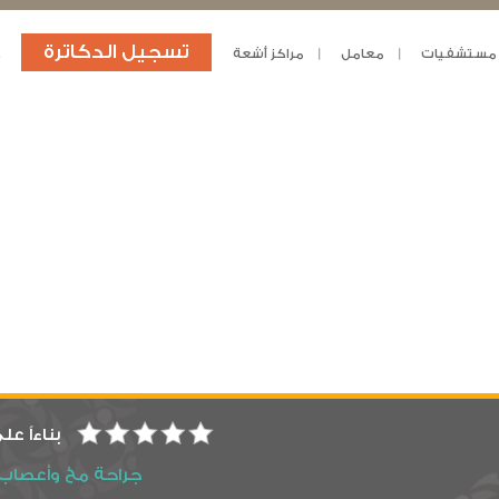
تسجيل الدكاترة
مستشفيات
معامل
مراكز أشعة
د
بناءاً عل
جراحة مخ وأعصاب