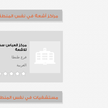
مراكز أشعة في نفس المنطق
مركز العباس سك
للاشعة
فرع طنطا
الغربية
مستشفيات في نفس المنط