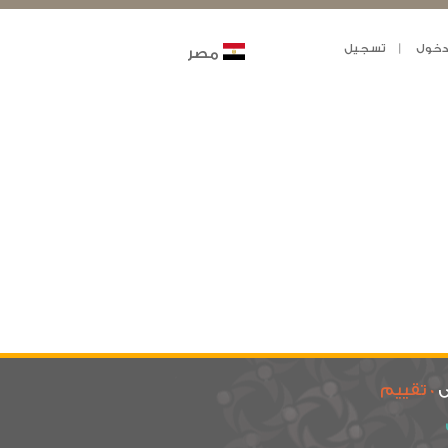
خول
تسجيل
مصر
ى
0 تقييم