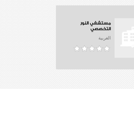
مستشفي النور
التخصصي
الغربية