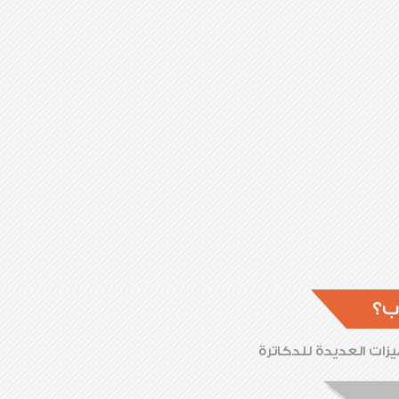
ب؟
زات العديدة للدكاترة