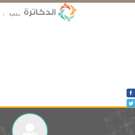
دكاترة