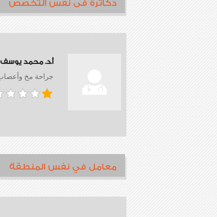
دكاترة فى نفس التخصص
أ.د. محمد يوسف ا
جراحة مخ وأعصاب
معامل في نفس المنطقة