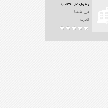
معمل فرست لاب
فرع طنطا
الغربية