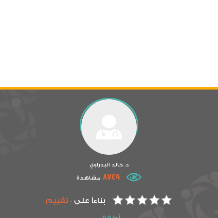
د. خالد البدراوي
8749
مشاهدة
بناءاً على
0 تقييم