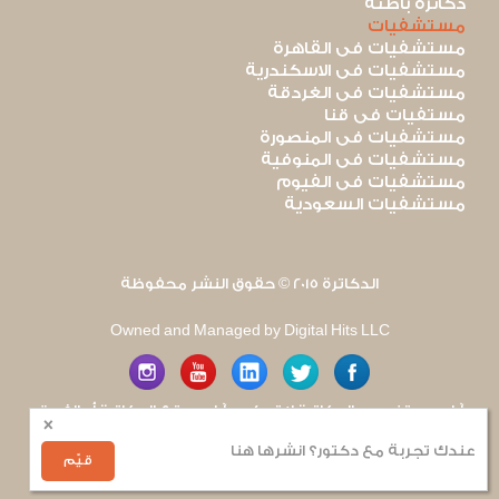
دكاترة باطنة
مستشفيات
مستشفيات فى القاهرة
مستشفيات فى الاسكندرية
مستشفيات فى الغردقة
مستفيات فى قنا
مستشفيات فى المنصورة
مستشفيات فى المنوفية
مستشفيات فى الفيوم
مستشفيات السعودية
الدكاترة 2015 © حقوق النشر محفوظة
Owned and Managed by Digital Hits LLC
آراء مستخدمى الدكاترة لا تعكس آراء موقع الدكاترة أو الفريق
×
العامل به. يتم بذل قصارى الجهد لضمان منع نشر أى اساءة أو
هجوم شخصى.
عندك تجربة مع دكتور؟ انشرها هنا
للإبلاغ عن أى إساءة
.
قيّم