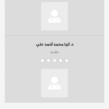
د. ثريا محمد أحمد علي
جلدية