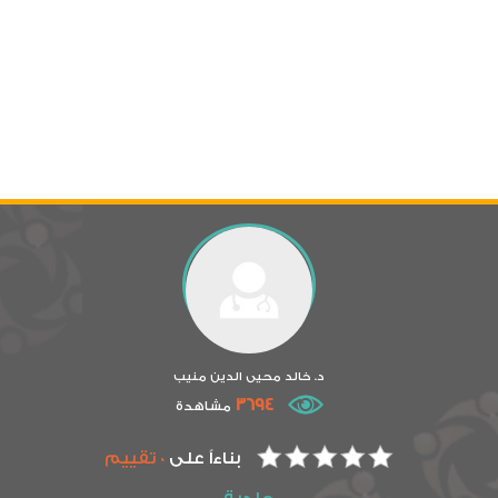
د. خالد محيى الدين منيب
3694
مشاهدة
بناءاً على
0 تقييم