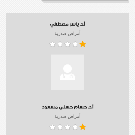
أ.د. ياسر مصطفي
أمراض صدرية
أ.د. حسام حسني مسعود
أمراض صدرية