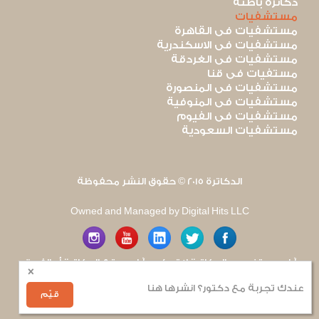
دكاترة باطنة
مستشفيات
مستشفيات فى القاهرة
مستشفيات فى الاسكندرية
مستشفيات فى الغردقة
مستفيات فى قنا
مستشفيات فى المنصورة
مستشفيات فى المنوفية
مستشفيات فى الفيوم
مستشفيات السعودية
الدكاترة 2015 © حقوق النشر محفوظة
Owned and Managed by Digital Hits LLC
آراء مستخدمى الدكاترة لا تعكس آراء موقع الدكاترة أو الفريق
×
العامل به. يتم بذل قصارى الجهد لضمان منع نشر أى اساءة أو
هجوم شخصى.
عندك تجربة مع دكتور؟ انشرها هنا
للإبلاغ عن أى إساءة
.
قيّم