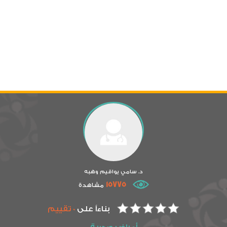
د. سامي يواقيم وهبه
15775
مشاهدة
بناءاً على
0 تقييم