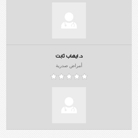
د. ايهاب ثابت
أمراض صدرية