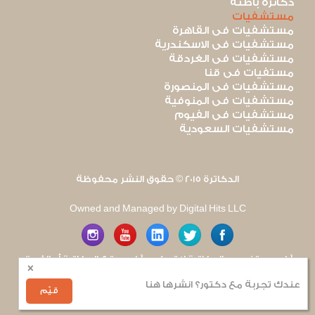
دكاترة باطنة
مستشفيات
مستشفيات فى القاهرة
مستشفيات فى الاسكندرية
مستشفيات فى الغردقة
مستفيات فى قنا
مستشفيات فى المنصورة
مستشفيات فى المنوفية
مستشفيات فى الفيوم
مستشفيات السعودية
الدكاترة 2015 © حقوق النشر محفوظة
Owned and Managed by Digital Hits LLC
آراء مستخدمى الدكاترة لا تعكس آراء موقع الدكاترة أو الفريق
×
العامل به. يتم بذل قصارى الجهد لضمان منع نشر أى اساءة أو
هجوم شخصى.
عندك تجربة مع دكتور؟ انشرها هنا
للإبلاغ عن أى إساءة
.
قيّم