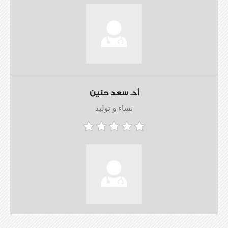
أ.د. سعد حنين
نساء و توليد