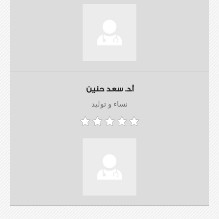
أ.د. سعد حنين
نساء و توليد