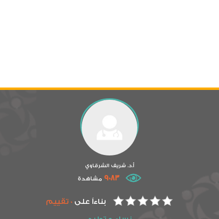
أ.د. شريف الشرقاوي
9083
مشاهدة
بناءاً على
0 تقييم