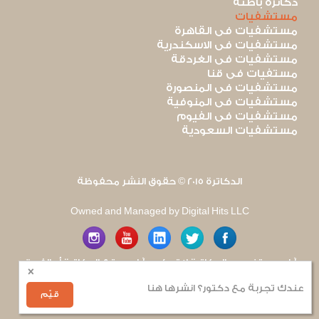
دكاترة باطنة
مستشفيات
مستشفيات فى القاهرة
مستشفيات فى الاسكندرية
مستشفيات فى الغردقة
مستفيات فى قنا
مستشفيات فى المنصورة
مستشفيات فى المنوفية
مستشفيات فى الفيوم
مستشفيات السعودية
الدكاترة 2015 © حقوق النشر محفوظة
Owned and Managed by Digital Hits LLC
آراء مستخدمى الدكاترة لا تعكس آراء موقع الدكاترة أو الفريق
×
العامل به. يتم بذل قصارى الجهد لضمان منع نشر أى اساءة أو
هجوم شخصى.
عندك تجربة مع دكتور؟ انشرها هنا
للإبلاغ عن أى إساءة
.
قيّم