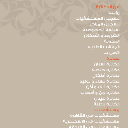
عن الدكاترة
رؤيتنا
تسجيل المستشفيات
تسجيل المراكز
سياسة الخصوصية
الشروط و الأحكام
المدونة
المقالات الطبية
اتصل بنا
دكاترة
دكاترة أسنان
دكاترة جلدية
دكاترة أطفال
دكاترة نساء و توليد
دكاترة أنف و أذن
دكاترة مخ و أعصاب
دكاترة عيون
دكاترة باطنة
مستشفيات
مستشفيات فى القاهرة
مستشفيات فى الاسكندرية
مستشفيات فى الغردقة