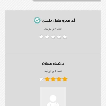
أ.د. عمرو عادل منسى
نساء و توليد
د. ضياء عجلان
نساء و توليد