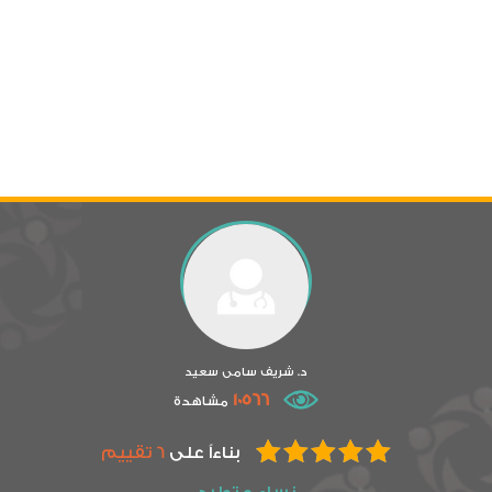
د. شريف سامى سعيد
10566
مشاهدة
بناءاً على
6 تقييم