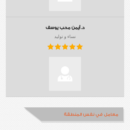
د. أيمن محب يوسف
نساء و توليد
معامل في نفس المنطقة