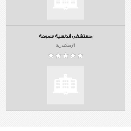
مستشفى أندلسية سموحة
الإسكندرية