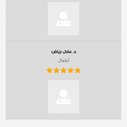
د. عادل رياض
أطفال