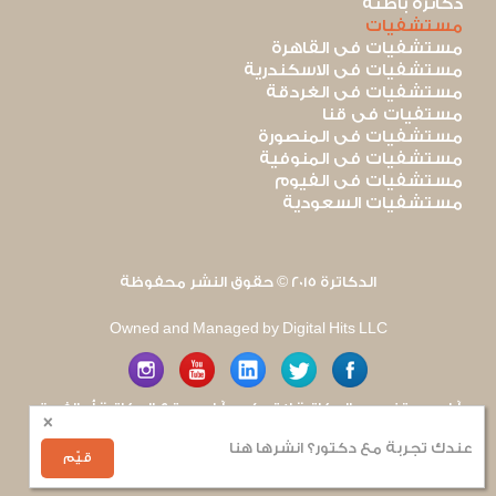
دكاترة باطنة
مستشفيات
مستشفيات فى القاهرة
مستشفيات فى الاسكندرية
مستشفيات فى الغردقة
مستفيات فى قنا
مستشفيات فى المنصورة
مستشفيات فى المنوفية
مستشفيات فى الفيوم
مستشفيات السعودية
الدكاترة 2015 © حقوق النشر محفوظة
Owned and Managed by Digital Hits LLC
آراء مستخدمى الدكاترة لا تعكس آراء موقع الدكاترة أو الفريق
×
العامل به. يتم بذل قصارى الجهد لضمان منع نشر أى اساءة أو
هجوم شخصى.
عندك تجربة مع دكتور؟ انشرها هنا
للإبلاغ عن أى إساءة
.
قيّم