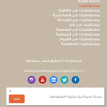
دكاترة باطنة
مستشفيات
مستشفيات فى القاهرة
مستشفيات فى الاسكندرية
مستشفيات فى الغردقة
مستفيات فى قنا
مستشفيات فى المنصورة
مستشفيات فى المنوفية
مستشفيات فى الفيوم
مستشفيات السعودية
الدكاترة 2015 © حقوق النشر محفوظة
Owned and Managed by Digital Hits LLC
آراء مستخدمى الدكاترة لا تعكس آراء موقع الدكاترة أو الفريق
×
العامل به. يتم بذل قصارى الجهد لضمان منع نشر أى اساءة أو
هجوم شخصى.
عندك تجربة مع دكتور؟ انشرها هنا
للإبلاغ عن أى إساءة
.
قيّم