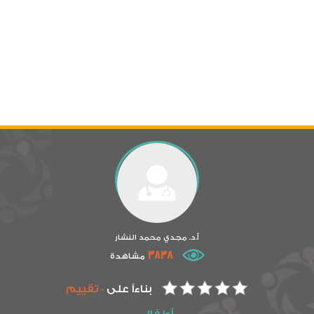
أ.د. مجدي محمد النشار
3838
مشاهدة
بناءاً على
0 تقييم