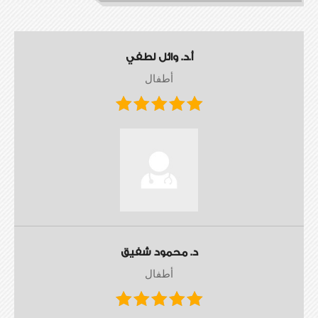
أ.د. وائل لطفي
أطفال
د. محمود شفيق
أطفال