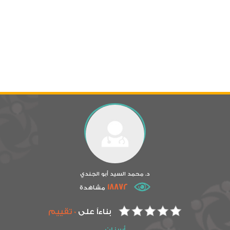
د. محمد السيد أبو الجندي
18872
مشاهدة
بناءاً على
0 تقييم