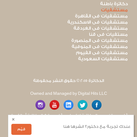
دكاترة باطنة
مستشفيات
مستشفيات فى القاهرة
مستشفيات فى الاسكندرية
مستشفيات فى الغردقة
مستفيات فى قنا
مستشفيات فى المنصورة
مستشفيات فى المنوفية
مستشفيات فى الفيوم
مستشفيات السعودية
الدكاترة 2015 © حقوق النشر محفوظة
Owned and Managed by Digital Hits LLC
آراء مستخدمى الدكاترة لا تعكس آراء موقع الدكاترة أو الفريق
×
العامل به. يتم بذل قصارى الجهد لضمان منع نشر أى اساءة أو
هجوم شخصى.
عندك تجربة مع دكتور؟ انشرها هنا
للإبلاغ عن أى إساءة
.
قيّم