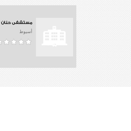
مستشفى حنان
أسيوط