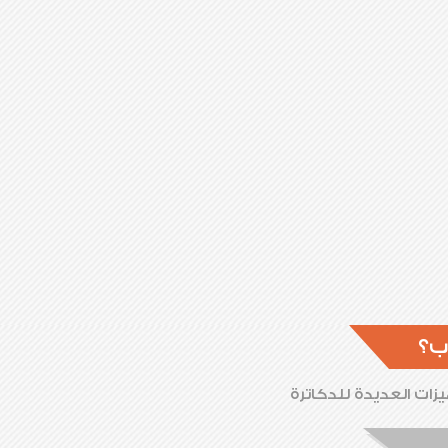
ب؟
زات العديدة للدكاترة