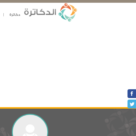
دكاترة