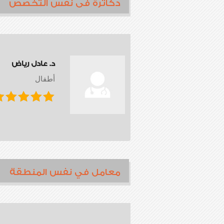
دكاترة فى نفس التخصص
د. عادل رياض
أطفال
معامل في نفس المنطقة