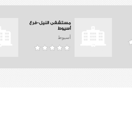
مستشفى النيل-فرع
أسيوط
أسيوط