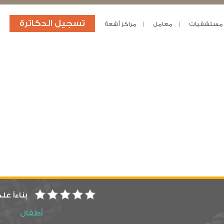
تسجيل الدكاترة
مستشفيات
معامل
مراكز أشعة
د
بناءاً عل
أطفال