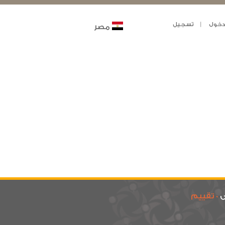
خول
تسجيل
مصر
ى
0 تقييم