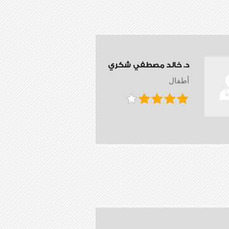
د. خالد مصطفي شكري
أطفال