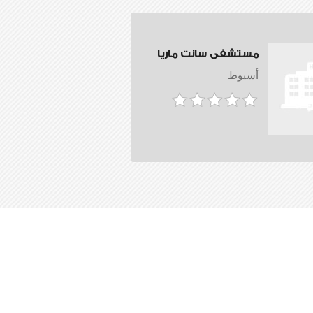
مستشفى سانت ماريا
أسيوط