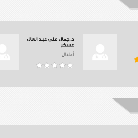
د. جمال على عبد العال
عسكر
أطفال