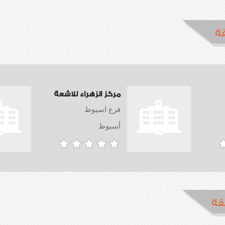
ة
مركز الزهراء للاشعة
فرع اسيوط
أسيوط
قة