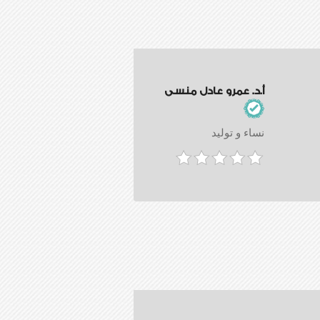
أ.د. عمرو عادل منسى
نساء و توليد