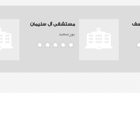
سف
مستشفى آل سليمان
بورسعيد