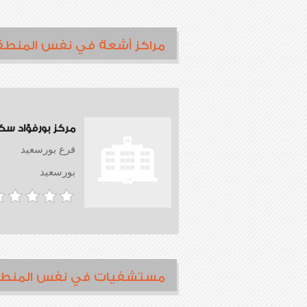
مراكز أشعة في نفس المنطق
مركز بورفؤاد سك
فرع بورسعيد
بورسعيد
مستشفيات في نفس المنط