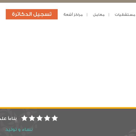
تسجيل الدكاترة
مستشفيات
معامل
مراكز أشعة
د
بناءاً عل
نساء و توليد