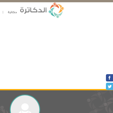
دكاترة