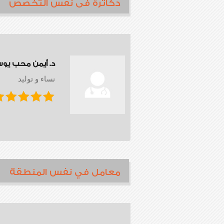
دكاترة فى نفس التخصص
د. أيمن محب يو
نساء و توليد
معامل في نفس المنطقة