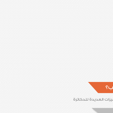
ب؟
زات العديدة للدكاترة