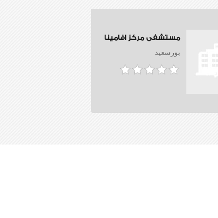
مستشفى مركز افامينا
بورسعيد