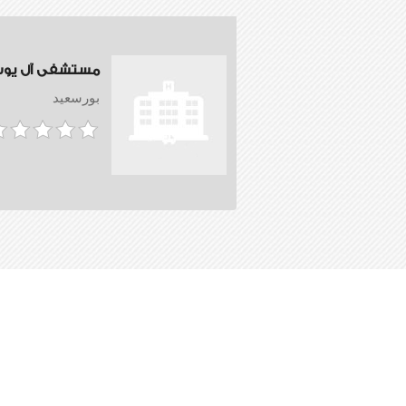
مستشفى آل يو
بورسعيد