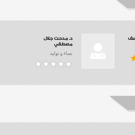
سف
د. مدحت جلال
مصطفي
نساء و توليد