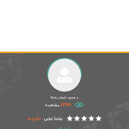
د. وحيد كمال رفلة
4379
مشاهدة
بناءاً على
0 تقييم