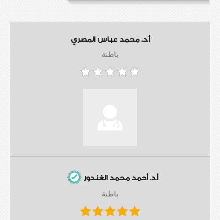
أ.د. محمد عباس المصري
باطنة
أ.د. أحمد محمد الغندور
باطنة