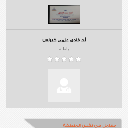
أ.د. فادى عزمى كيرلس
باطنة
معامل في نفس المنطقة