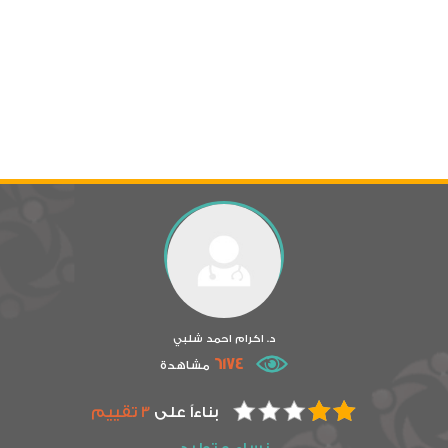
د. اكرام احمد شلبي
6174
مشاهدة
بناءاً على
3 تقييم