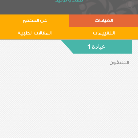
نساء و توليد
العيادات
عن الدكتور
التقييمات
المقالات الطبية
عيادة 1
التليفون