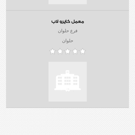
معمل كايرو لاب
فرع حلوان
حلوان