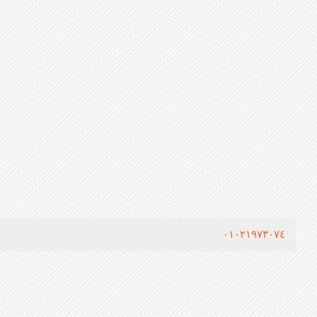
٠١٠٢١٩٧٣٠٧٤