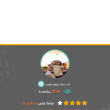
أ.د. دعاء رياض ايوب
13054
مشاهدة
بناءاً على
5 تقييم