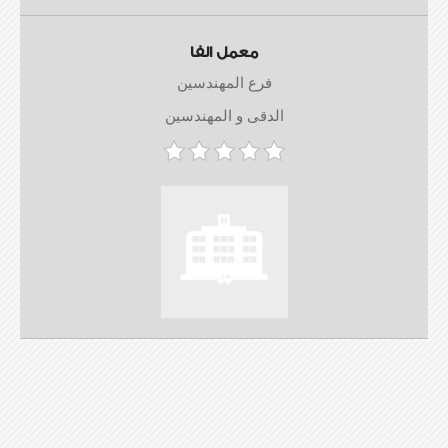
معمل الفا
فرع المهندسين
الدقى و المهندسين