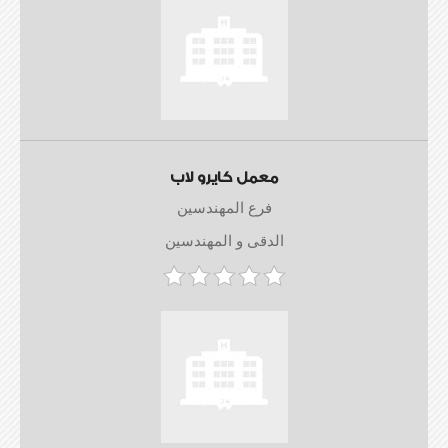
معمل كايرو لاب
فرع المهندسين
الدقى و المهندسين