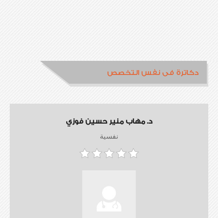
دكاترة فى نفس التخصص
د. مهاب منير حسين فوزي
نفسية