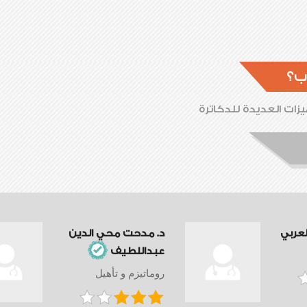
ب؟
زات العديدة للدكاترة
لعربي
د. مدحت محي الدين
عبداللطيف
روماتيزم و تأهيل