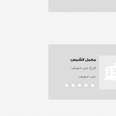
معمل الشمس
فرع بني سويف
بنى سويف