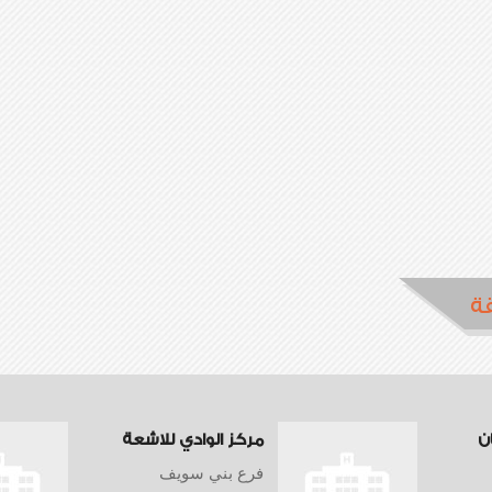
ة
ن
مركز الوادي للاشعة
فرع بني سويف