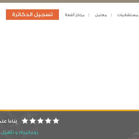
تسجيل الدكاترة
مستشفيات
معامل
مراكز أشعة
د
بناءاً عل
روماتيزم و تأهيل