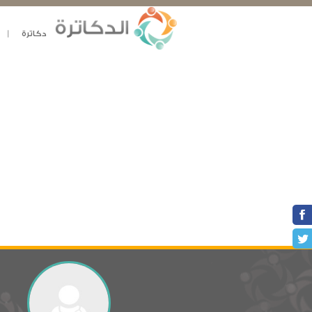
دكاترة