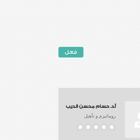
فعل
أ.د. حسام محسن الديب
روماتيزم و تأهيل