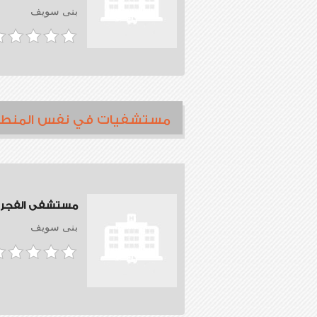
بنى سويف
مستشفيات في نفس المنط
مستشفى الفجر
بنى سويف