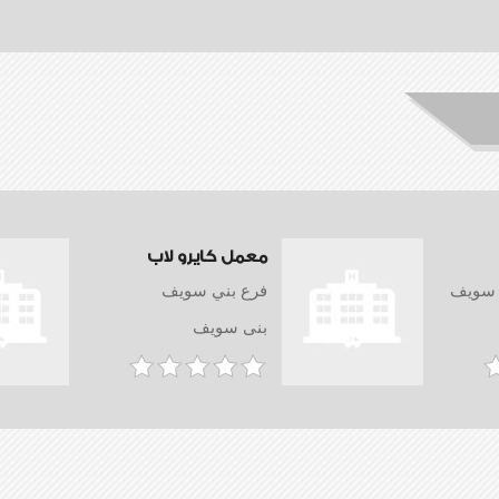
معمل كايرو لاب
 سويف
فرع بني سويف
بنى سويف