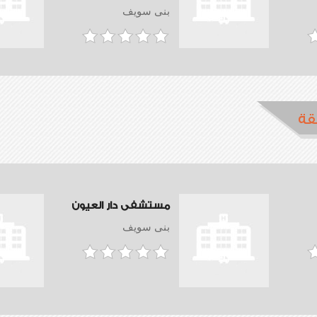
بنى سويف
قة
مستشفى دار العيون
بنى سويف