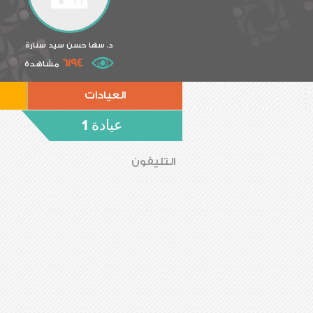
د. سها حسن سيد سنارة
6194
مشاهدة
العيادات
عيادة 1
التليفون