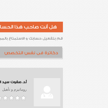
هل أنت صاحب هذا الحسا
قم بتفعيل حسابك و الاستمتاع بالممي
دكاترة فى نفس التخصص
أ.د. صفوت سيد ا
روماتيزم و تأهيل