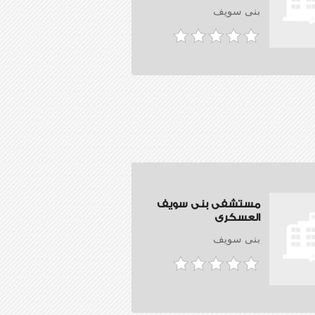
بنى سويف
مستشفى بنى سويف
العسكرى
بنى سويف