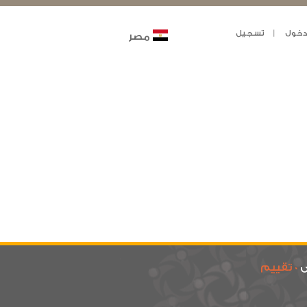
خول
تسجيل
مصر
ى
0 تقييم