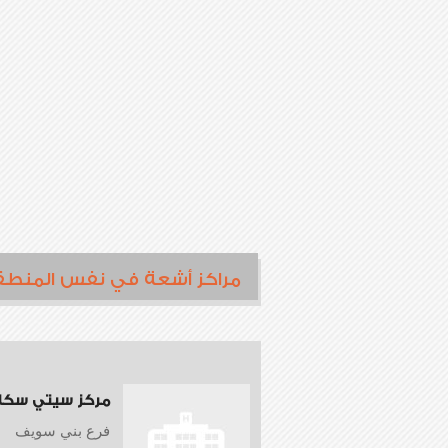
مراكز أشعة في نفس المنطق
مركز سيتي سكا
فرع بني سويف