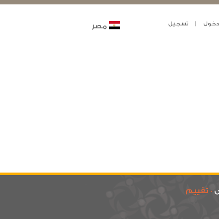
خول
تسجيل
مصر
ى
0 تقييم