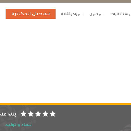
تسجيل الدكاترة
مستشفيات
معامل
مراكز أشعة
د
بناءاً عل
نساء و توليد