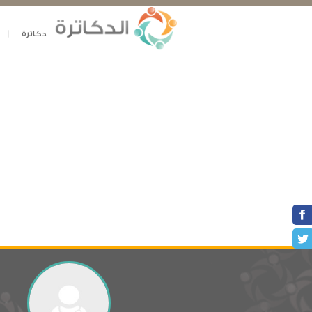
دكاترة