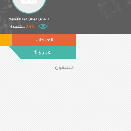
د. فاتن عباس عبد العظيم
8024
مشاهدة
العيادات
عيادة 1
التليفون