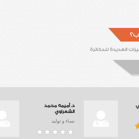
ب؟
زات العديدة للدكاترة
ي
د. أميمه محمد
الشعراوي
نساء و توليد