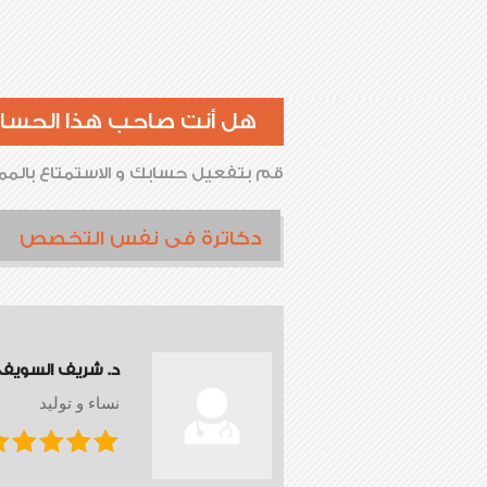
هل أنت صاحب هذا الحسا
قم بتفعيل حسابك و الاستمتاع بالممي
دكاترة فى نفس التخصص
د. شريف السويف
نساء و توليد