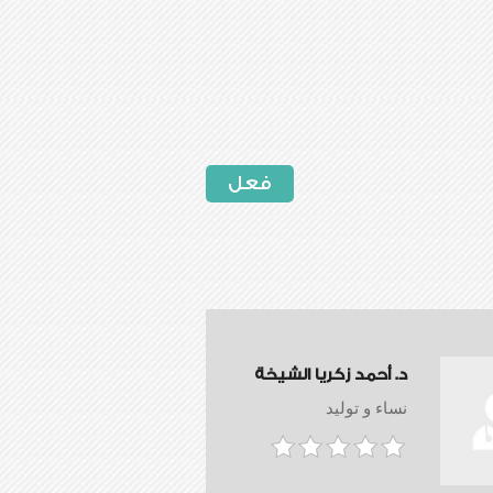
فعل
د. أحمد زكريا الشيخة
نساء و توليد