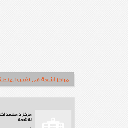
مراكز أشعة في نفس المنطق
مركز د محمد اكر
للاشعة