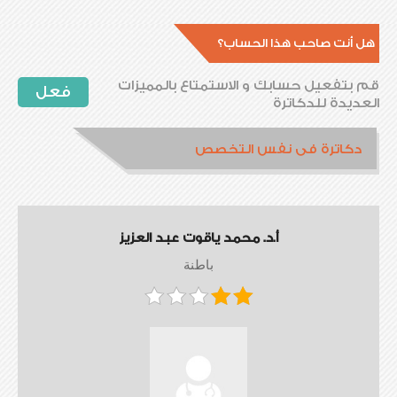
هل أنت صاحب هذا الحساب؟
قم بتفعيل حسابك و الاستمتاع بالمميزات
فعل
العديدة للدكاترة
دكاترة فى نفس التخصص
أ.د. محمد ياقوت عبد العزيز
باطنة