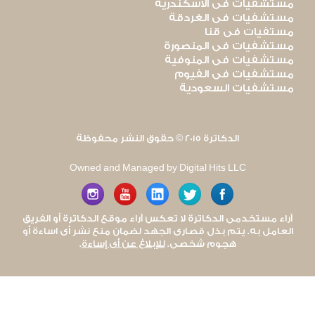
مستشفيات فى الاسكندرية
مستشفيات فى الغردقة
مستفيات فى قنا
مستشفيات فى المنصورة
مستشفيات فى المنوفية
مستشفيات فى الفيوم
مستشفيات السعودية
الدكاترة 2015 © حقوق النشر محفوظة
Owned and Managed by Digital Hits LLC
آراء مستخدمى الدكاترة لا تعكس آراء موقع الدكاترة أو الفريق
العامل به. يتم بذل قصارى الجهد لضمان منع نشر أى اساءة أو
هجوم شخصى.
للإبلاغ عن أى إساءة
.