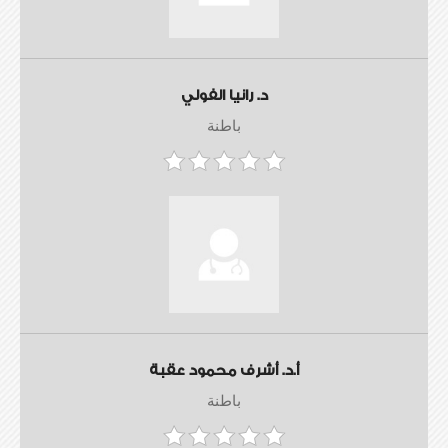
د. رانيا الفولي
باطنة
أ.د. أشرف محمود عقبة
باطنة