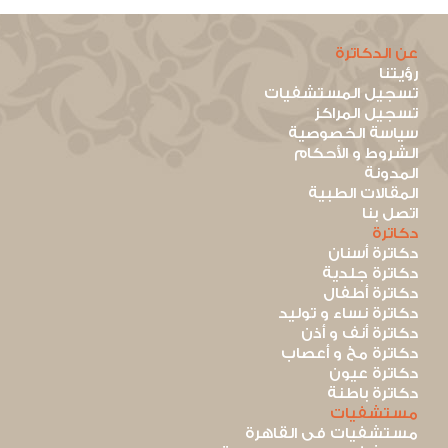
عن الدكاترة
رؤيتنا
تسجيل المستشفيات
تسجيل المراكز
سياسة الخصوصية
الشروط و الأحكام
المدونة
المقالات الطبية
اتصل بنا
دكاترة
دكاترة أسنان
دكاترة جلدية
دكاترة أطفال
دكاترة نساء و توليد
دكاترة أنف و أذن
دكاترة مخ و أعصاب
دكاترة عيون
دكاترة باطنة
مستشفيات
مستشفيات فى القاهرة