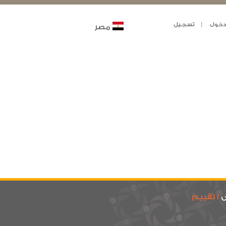
خول
تسجيل
مصر
ى
1 تقييم