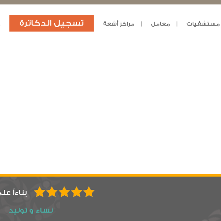
تسجيل الدكاترة
مستشفيات
معامل
مراكز أشعة
د
بناءاً عل
نساء و توليد