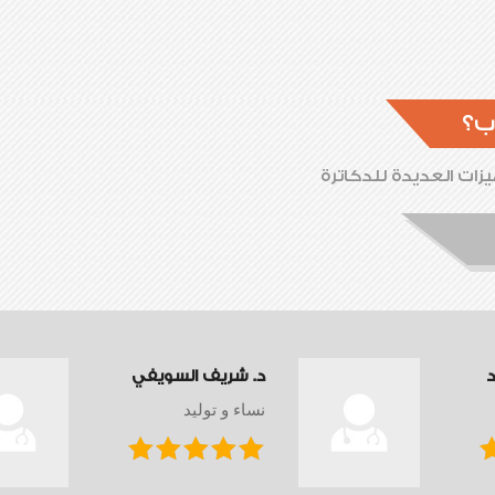
ب؟
زات العديدة للدكاترة
د
د. شريف السويفي
نساء و توليد