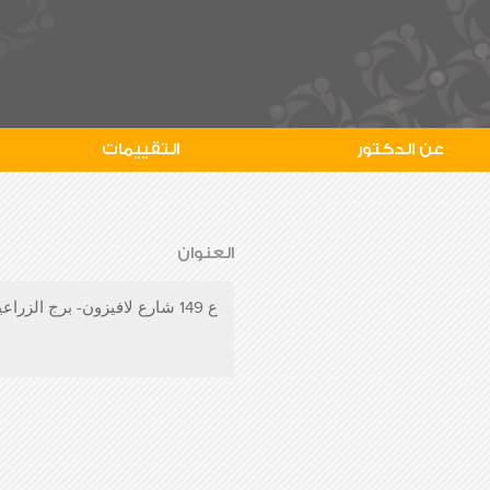
عن الدكتور
التقييمات
العنوان
ع 149 شارع لافيزون- برج الزراعيين-بولكلي