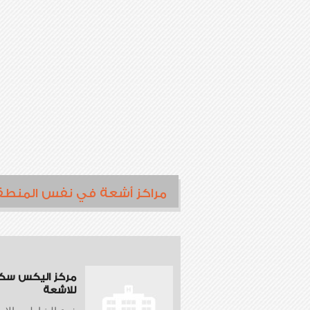
مراكز أشعة في نفس المنطق
مركز اليكس سك
للاشعة