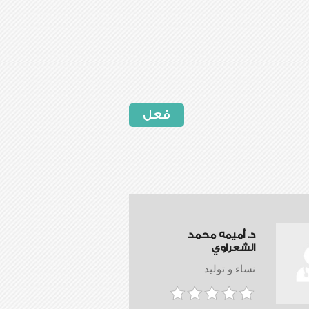
فعل
د. أميمه محمد
الشعراوي
نساء و توليد