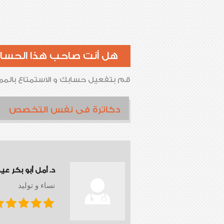
هل أنت صاحب هذا الحسا
قم بتفعيل حسابك و الاستمتاع بالممي
دكاترة فى نفس التخصص
د. أمل أبو بكر عي
نساء و توليد