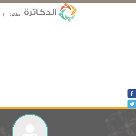
دكاترة