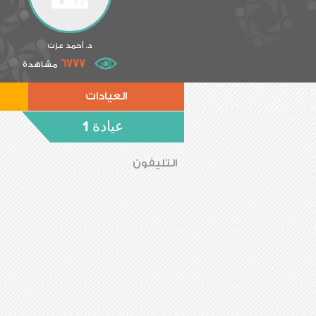
د. أحمد عزت
6777
مشاهدة
العيادات
عيادة 1
التليفون