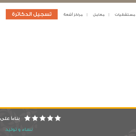
تسجيل الدكاترة
مستشفيات
معامل
مراكز أشعة
د
بناءاً على
نساء و توليد