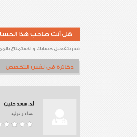
هل أنت صاحب هذا الحسا
قم بتفعيل حسابك و الاستمتاع بالممي
دكاترة فى نفس التخصص
أ.د. سعد حنين
نساء و توليد