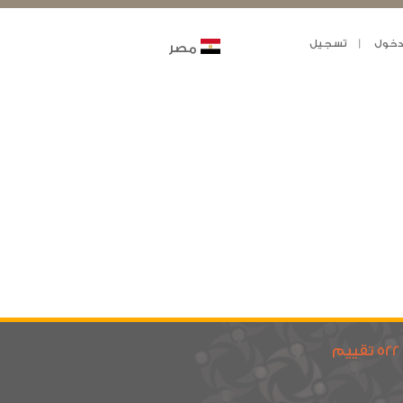
خول
تسجيل
مصر
522 تقييم