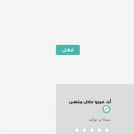
فعل
أ.د. عمرو عادل منسى
نساء و توليد