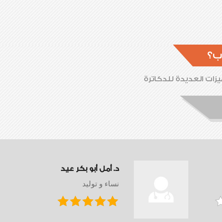
ب؟
زات العديدة للدكاترة
د. أمل أبو بكر عيد
نساء و توليد