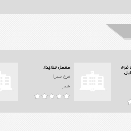
فرج
معمل ساريدار
ليل
فرع شبرا
شبرا