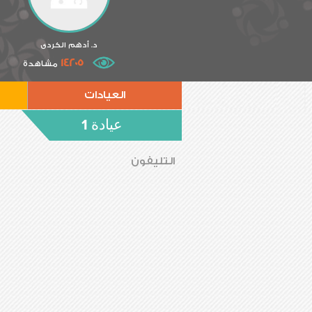
د. أدهم الكردى
14205
مشاهدة
العيادات
عيادة 1
التليفون