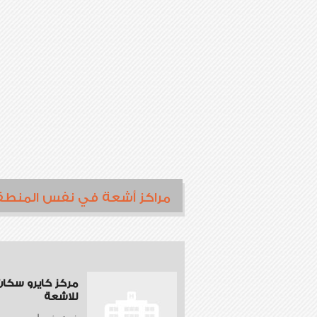
مراكز أشعة في نفس المنطق
مركز كايرو سكان
للاشعة