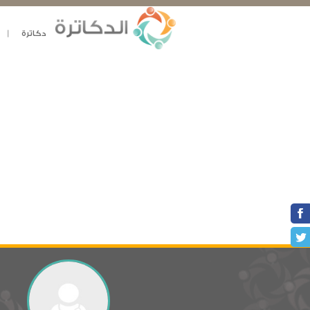
دكاترة