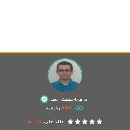
د. أسامة مصطفى ماضى
7971
مشاهدة
بناءاً على
0 تقييم