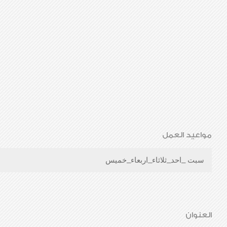
مواعيد العمل
سبت _احد_ثلاثاء_اربعاء_خميس
العنوان