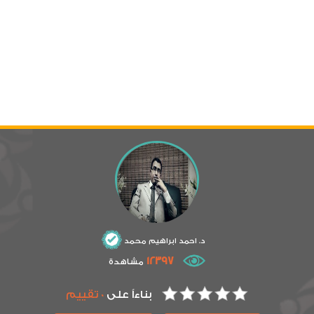
د. احمد ابراهيم محمد
12397
مشاهدة
بناءاً على
0 تقييم