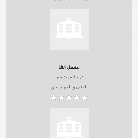
معمل الفا
فرع المهندسين
الدقى و المهندسين