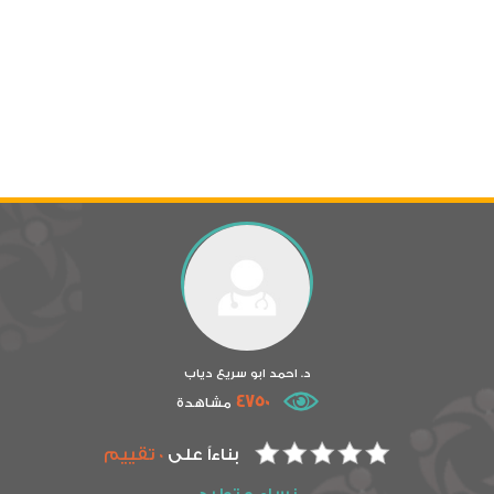
د. احمد ابو سريع دياب
4750
مشاهدة
بناءاً على
0 تقييم