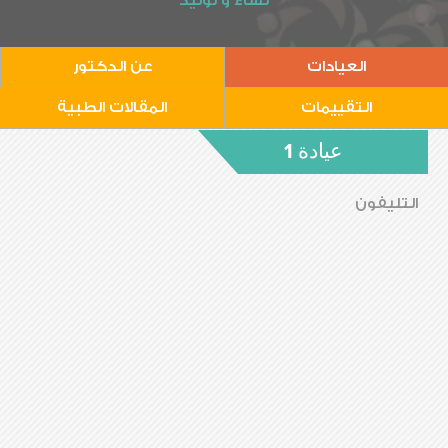
نساء و توليد
العيادات
عن الدكتور
التقييمات
المقالات الطبية
عيادة 1
التليفون