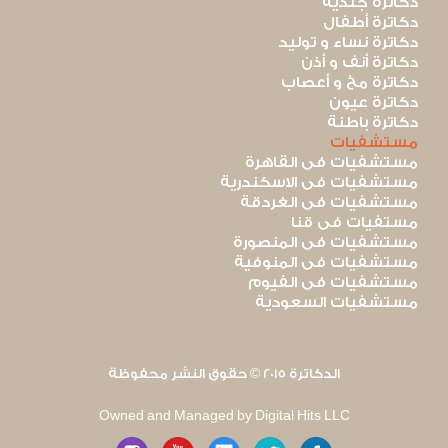
دكاترة جلدية
دكاترة أطفال
دكاترة نساء و توليد
دكاترة أنف و أذن
دكاترة مخ و أعصاب
دكاترة عيون
دكاترة باطنة
مستشفيات
مستشفيات فى القاهرة
مستشفيات فى الاسكندرية
مستشفيات فى الغردقة
مستفيات فى قنا
مستشفيات فى المنصورة
مستشفيات فى المنوفية
مستشفيات فى الفيوم
مستشفيات السعودية
الدكاترة 2015 © حقوق النشر محفوظة
Owned and Managed by Digital Hits LLC