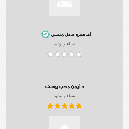
أ.د. عمرو عادل منسى
نساء و توليد
د. أيمن محب يوسف
نساء و توليد