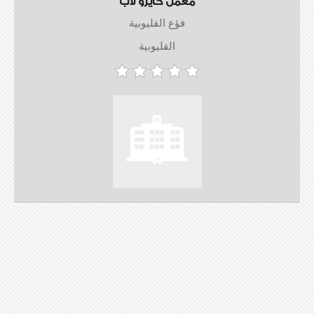
معمل كايرو لاب
فؤع القليوبية
القليوبية