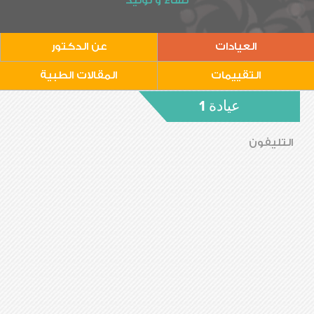
نساء و توليد
العيادات
عن الدكتور
التقييمات
المقالات الطبية
عيادة 1
التليفون