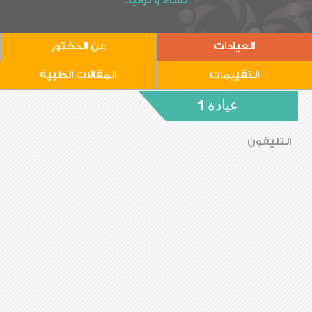
نساء و توليد
العيادات
عن الدكتور
التقييمات
المقالات الطبية
عيادة 1
التليفون