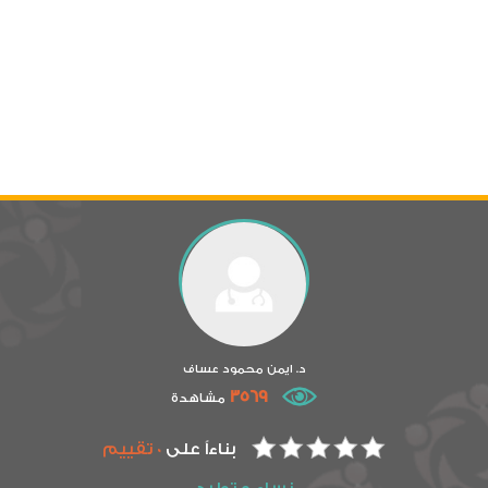
د. ايمن محمود عساف
3569
مشاهدة
بناءاً على
0 تقييم