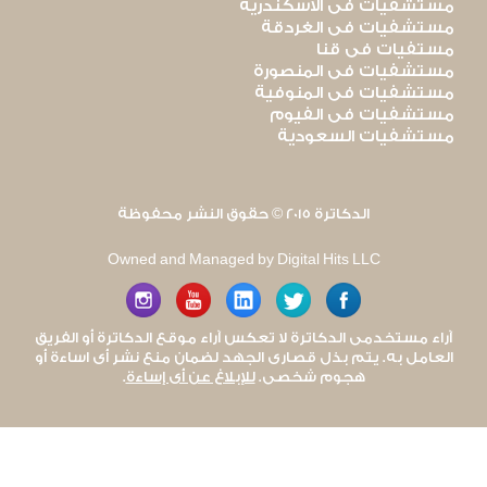
مستشفيات فى الاسكندرية
مستشفيات فى الغردقة
مستفيات فى قنا
مستشفيات فى المنصورة
مستشفيات فى المنوفية
مستشفيات فى الفيوم
مستشفيات السعودية
الدكاترة 2015 © حقوق النشر محفوظة
Owned and Managed by Digital Hits LLC
آراء مستخدمى الدكاترة لا تعكس آراء موقع الدكاترة أو الفريق
العامل به. يتم بذل قصارى الجهد لضمان منع نشر أى اساءة أو
هجوم شخصى.
للإبلاغ عن أى إساءة
.