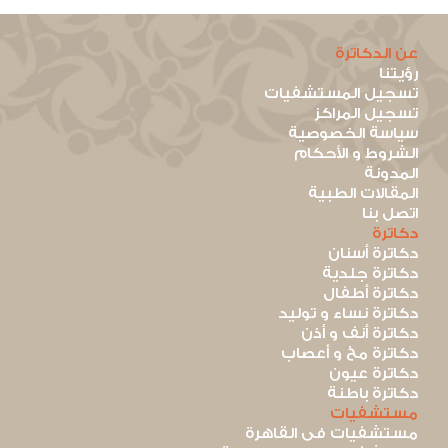
عن الدكاترة
رؤيتنا
تسجيل المستشفيات
تسجيل المراكز
سياسة الخصوصية
الشروط و الأحكام
المدونة
المقالات الطبية
اتصل بنا
دكاترة
دكاترة أسنان
دكاترة جلدية
دكاترة أطفال
دكاترة نساء و توليد
دكاترة أنف و أذن
دكاترة مخ و أعصاب
دكاترة عيون
دكاترة باطنة
مستشفيات
مستشفيات فى القاهرة