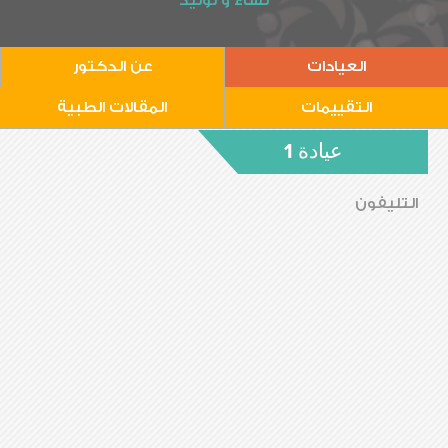
نساء و توليد
العيادات
عن الدكتور
التقييمات
المقالات الطبية
عيادة 1
التليفون