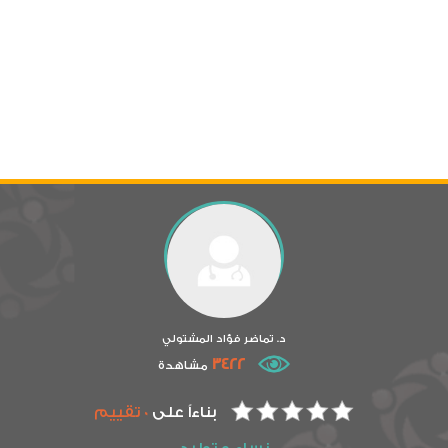
د. تماضر فؤاد المشتولي
3422
مشاهدة
بناءاً على
0 تقييم