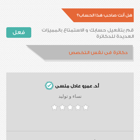
هل أنت صاحب هذا الحساب؟
قم بتفعيل حسابك و الاستمتاع بالمميزات
فعل
العديدة للدكاترة
دكاترة فى نفس التخصص
أ.د. عمرو عادل منسى
نساء و توليد