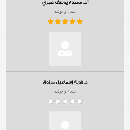
أ.د. ممدوح يوسف صبري
نساء و توليد
د. راوية إسماعيل مرزوق
نساء و توليد