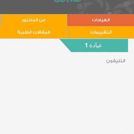
نساء و توليد
العيادات
عن الدكتور
التقييمات
المقالات الطبية
عيادة 1
التليفون