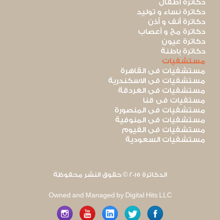
دكاترة أطفال
دكاترة نساء و توليد
دكاترة أنف و أذن
دكاترة مخ و أعصاب
دكاترة عيون
دكاترة باطنة
مستشفيات
مستشفيات فى القاهرة
مستشفيات فى الاسكندرية
مستشفيات فى الغردقة
مستفيات فى قنا
مستشفيات فى المنصورة
مستشفيات فى المنوفية
مستشفيات فى الفيوم
مستشفيات السعودية
الدكاترة 2015 © حقوق النشر محفوظة
Owned and Managed by Digital Hits LLC