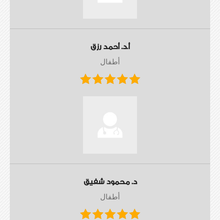
أ.د. أحمد رزق
أطفال
د. محمود شفيق
أطفال