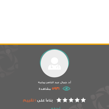
أ.د. جمال عبد الناصر يمامه
5931
مشاهدة
بناءاً على
1 تقييم