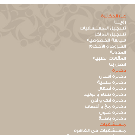
عن الدكاترة
رؤيتنا
تسجيل المستشفيات
تسجيل المراكز
سياسة الخصوصية
الشروط و الأحكام
المدونة
المقالات الطبية
اتصل بنا
دكاترة
دكاترة أسنان
دكاترة جلدية
دكاترة أطفال
دكاترة نساء و توليد
دكاترة أنف و أذن
دكاترة مخ و أعصاب
دكاترة عيون
دكاترة باطنة
مستشفيات
مستشفيات فى القاهرة