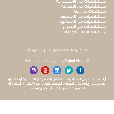
مستشفيات فى الاسكندرية
مستشفيات فى الغردقة
مستفيات فى قنا
مستشفيات فى المنصورة
مستشفيات فى المنوفية
مستشفيات فى الفيوم
مستشفيات السعودية
الدكاترة 2015 © حقوق النشر محفوظة
Owned and Managed by Digital Hits LLC
آراء مستخدمى الدكاترة لا تعكس آراء موقع الدكاترة أو الفريق
العامل به. يتم بذل قصارى الجهد لضمان منع نشر أى اساءة أو
هجوم شخصى.
للإبلاغ عن أى إساءة
.