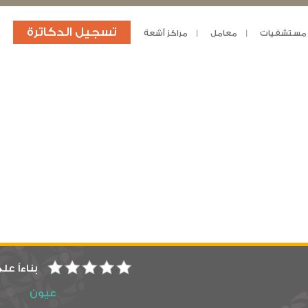
تسجيل الدكاترة
مستشفيات
معامل
مراكز أشعة
د
بناءاً عل
عيون