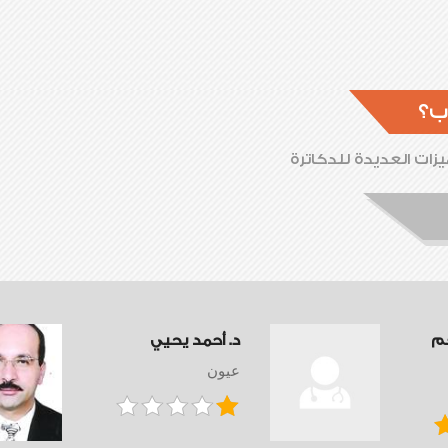
ب؟
زات العديدة للدكاترة
عم
د. أحمد يحيي
عيون