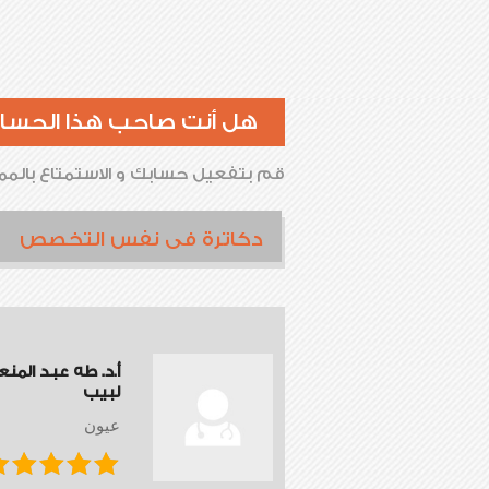
هل أنت صاحب هذا الحسا
قم بتفعيل حسابك و الاستمتاع بالممي
دكاترة فى نفس التخصص
أ.د. طه عبد المن
لبيب
عيون