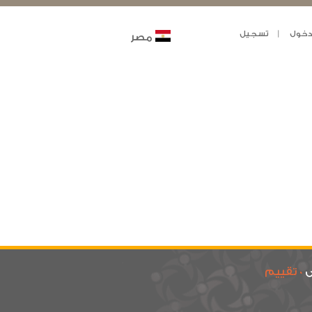
خول
تسجيل
مصر
ى
0 تقييم