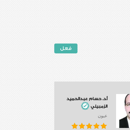
فعل
أ.د. حسام عبدالحميد
الزمبيلي
عيون