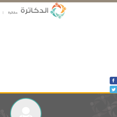
دكاترة