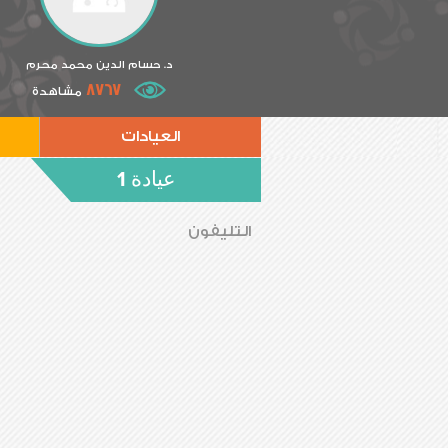
د. حسام الدين محمد محرم
8767
مشاهدة
العيادات
عيادة 1
التليفون